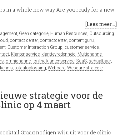
rs in a whole new way Are you ready for a new
[Lees meer...]
nagement
,
Geen categorie
,
Human Resources
,
Outsourcing
loud
,
contact center
,
contactcenter
,
content guru
,
ent
,
Customer Interaction Group
,
customer service
,
ntact
,
Klantenservice
,
klanttevredenheid
,
Multichannel
,
rs
,
omnichannel
,
online klantenservice
,
SaaS
,
schaalbaar
,
rkennis
,
totaaloplossing
,
Webcare
,
Webcare strategie
,
ieuwe strategie voor de
clinic op 4 maart
ocktail Graag nodigen wij u uit voor de clinic