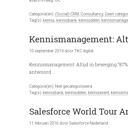
Categorie(ën):
(Social) CRM
,
Consultancy
,
Geen categor
Tag(s):
kennis
,
kennisbank
,
kennisdelen
,
kennismanag
Kennismanagement: Alt
10 september 2019
door
TKC digital
Kennismanagement: Altijd in beweging "87%
antwoord …
Categorie(ën): Niet gecategoriseerd
Tag(s):
kennisbank
,
kennisdelen
,
kennisevent
,
kennism
Salesforce World Tour 
11 februari 2016
door
Salesforce Nederland