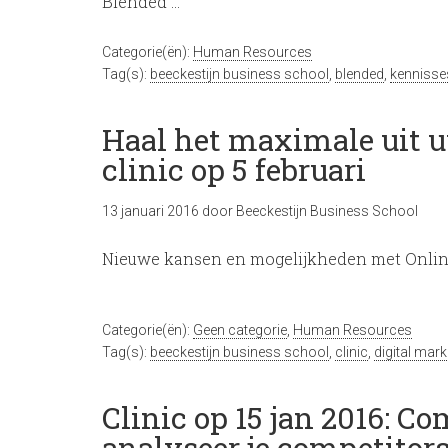
Blended …
Categorie(ën):
Human Resources
Tag(s):
beeckestijn business school
,
blended
,
kennisse
Haal het maximale uit u
clinic op 5 februari
13 januari 2016
door
Beeckestijn Business School
Nieuwe kansen en mogelijkheden met Online 
Categorie(ën):
Geen categorie
,
Human Resources
Tag(s):
beeckestijn business school
,
clinic
,
digital mark
Clinic op 15 jan 2016: Co
analyseer je competitor