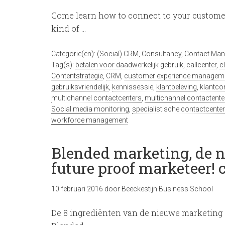
Come learn how to connect to your custome
kind of …
Categorie(ën):
(Social) CRM
,
Consultancy
,
Contact Ma
Tag(s):
betalen voor daadwerkelijk gebruik
,
callcenter
,
c
Contentstrategie
,
CRM
,
customer experience managem
gebruiksvriendelijk
,
kennissessie
,
klantbeleving
,
klantco
multichannel contactcenters
,
multichannel contactente
Social media monitoring
,
specialistische contactcente
workforce management
Blended marketing, de n
future proof marketeer! 
10 februari 2016
door
Beeckestijn Business School
De 8 ingrediënten van de nieuwe marketing c