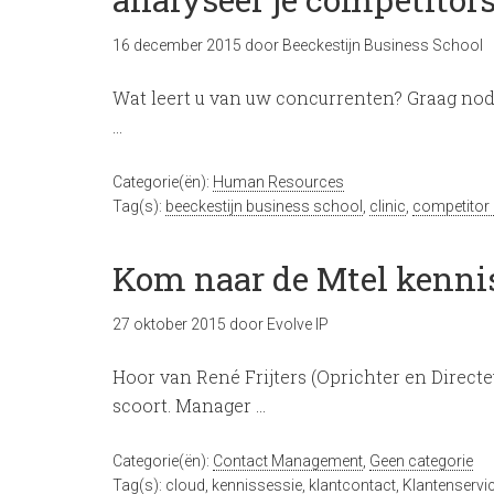
16 december 2015
door
Beeckestijn Business School
Wat leert u van uw concurrenten? Graag nodi
…
Categorie(ën):
Human Resources
Tag(s):
beeckestijn business school
,
clinic
,
competitor 
Kom naar de Mtel kenni
27 oktober 2015
door
Evolve IP
Hoor van René Frijters (Oprichter en Direc
scoort. Manager …
Categorie(ën):
Contact Management
,
Geen categorie
Tag(s):
cloud
,
kennissessie
,
klantcontact
,
Klantenservi