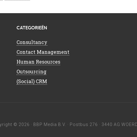
CATEGORIEËN
Consultancy
Contact Management
Human Resources
Outsourcing
(Social) CRM
yright © 2026 ·
BBP Media B.V.
· Postbus 276 · 3440 AG WOERD