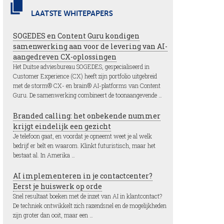
LAATSTE WHITEPAPERS
SOGEDES en Content Guru kondigen
samenwerking aan voor de levering van AI-
aangedreven CX-oplossingen
Het Duitse adviesbureau SOGEDES, gespecialiseerd in
Customer Experience (CX) heeft zijn portfolio uitgebreid
met de storm® CX- en brain® AI-platforms van Content
Guru. De samenwerking combineert de toonaangevende …
Branded calling: het onbekende nummer
krijgt eindelijk een gezicht
Je telefoon gaat, en voordat je opneemt weet je al welk
bedrijf er belt en waarom. Klinkt futuristisch, maar het
bestaat al. In Amerika …
AI implementeren in je contactcenter?
Eerst je huiswerk op orde
Snel resultaat boeken met de inzet van AI in klantcontact?
De techniek ontwikkelt zich razendsnel en de mogelijkheden
zijn groter dan ooit, maar een …