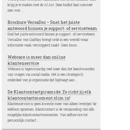
krijg je te maken met de AI Act. Deze toolkit laat concreet
zien wat …
Brochure VersaDoc – Snel het juiste
antwoord binnen je support- of serviceteam
Snel het juiste antwoord binnen je support- of serviceteam
VersaDoc van Qaitbay brengt orde in een wereld waar
informatie vaak versnipperd raakt. Geen losse …
Webcare is meer dan online
klantenservice
Webcare is tegenwoordig veel meer dan het beantwoorden
van vragen via social media. Het is een strategisch
onderdeel van je organisatie dat bijdraagt aan …
De Klantcontactpiramide: Zo richt jij elk
klantcontactmoment slim in!
Klantenservice is geen kwestie meer van alleen ‘eventjes’ de
telefoon opnemen. Klantcontact is de verzameling van álle
mogelijke klantcontactmomenten. Van zelfservice tot
persoonlijk contact …