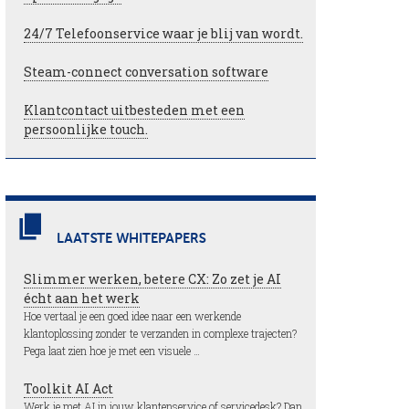
24/7 Telefoonservice waar je blij van wordt.
Steam-connect conversation software
Klantcontact uitbesteden met een
persoonlijke touch.
LAATSTE WHITEPAPERS
Slimmer werken, betere CX: Zo zet je AI
écht aan het werk
Hoe vertaal je een goed idee naar een werkende
klantoplossing zonder te verzanden in complexe trajecten?
Pega laat zien hoe je met een visuele …
Toolkit AI Act
Werk je met AI in jouw klantenservice of servicedesk? Dan