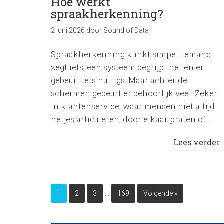
Hoe werkt
spraakherkenning?
2 juni 2026
door
Sound of Data
Spraakherkenning klinkt simpel: iemand
zegt iets, een systeem begrijpt het en er
gebeurt iets nuttigs. Maar achter de
schermen gebeurt er behoorlijk veel. Zeker
in klantenservice, waar mensen niet altijd
netjes articuleren, door elkaar praten of …
Lees verder
…
1
2
3
169
Volgende »