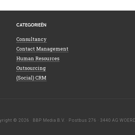
CATEGORIEËN
Consultancy
Contact Management
Human Resources
Outsourcing
(Social) CRM
yright © 2026 ·
BBP Media B.V.
· Postbus 276 · 3440 AG WOERD