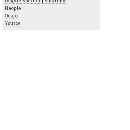
Inspire Sourcing Solutions
Neople
Ocaro
Yource