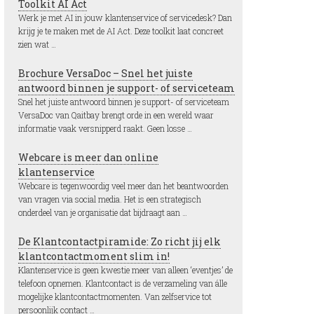
Toolkit AI Act
Werk je met AI in jouw klantenservice of servicedesk? Dan
krijg je te maken met de AI Act. Deze toolkit laat concreet
zien wat …
Brochure VersaDoc – Snel het juiste
antwoord binnen je support- of serviceteam
Snel het juiste antwoord binnen je support- of serviceteam
VersaDoc van Qaitbay brengt orde in een wereld waar
informatie vaak versnipperd raakt. Geen losse …
Webcare is meer dan online
klantenservice
Webcare is tegenwoordig veel meer dan het beantwoorden
van vragen via social media. Het is een strategisch
onderdeel van je organisatie dat bijdraagt aan …
De Klantcontactpiramide: Zo richt jij elk
klantcontactmoment slim in!
Klantenservice is geen kwestie meer van alleen ‘eventjes’ de
telefoon opnemen. Klantcontact is de verzameling van álle
mogelijke klantcontactmomenten. Van zelfservice tot
persoonlijk contact …