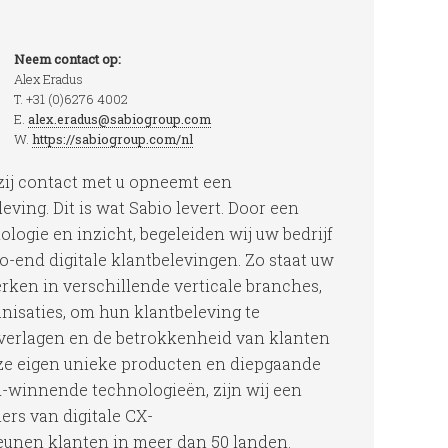
Neem contact op:
Alex Eradus
T. +31 (0)6276 4002
E.
alex.eradus@sabiogroup.com
W.
https://sabiogroup.com/nl
 zij contact met u opneemt een
leving. Dit is wat Sabio levert. Door een
logie en inzicht, begeleiden wij uw bedrijf
to-end digitale klantbelevingen. Zo staat uw
erken in verschillende verticale branches,
anisaties, om hun klantbeleving te
 verlagen en de betrokkenheid van klanten
ze eigen unieke producten en diepgaande
-winnende technologieën, zijn wij een
ers van digitale CX-
eunen klanten in meer dan 50 landen.