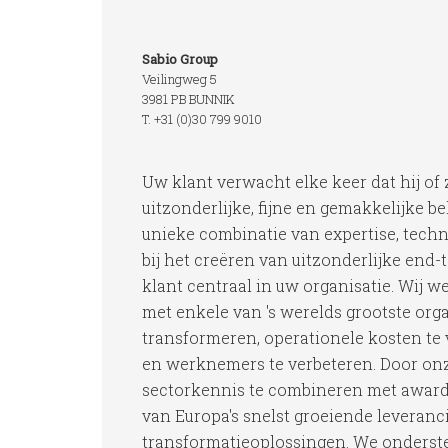
Sabio Group
Veilingweg 5
3981 PB BUNNIK
T. +31 (0)30 799 9010
Uw klant verwacht elke keer dat hij of
uitzonderlijke, fijne en gemakkelijke be
unieke combinatie van expertise, techno
bij het creëren van uitzonderlijke end-
klant centraal in uw organisatie. Wij w
met enkele van 's werelds grootste org
transformeren, operationele kosten te
en werknemers te verbeteren. Door on
sectorkennis te combineren met award
van Europa's snelst groeiende leveranci
transformatieoplossingen. We onderst