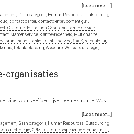
[Lees meer...]
nagement
,
Geen categorie
,
Human Resources
,
Outsourcing
loud
,
contact center
,
contactcenter
,
content guru
,
ent
,
Customer Interaction Group
,
customer service
,
ntact
,
Klantenservice
,
klanttevredenheid
,
Multichannel
,
rs
,
omnichannel
,
online klantenservice
,
SaaS
,
schaalbaar
,
rkennis
,
totaaloplossing
,
Webcare
,
Webcare strategie
,
e-organisaties
ervice voor veel bedrijven een extraatje. Was
[Lees meer...]
nagement
,
Geen categorie
,
Human Resources
,
Outsourcing
Contentstrategie
,
CRM
,
customer experience management
,