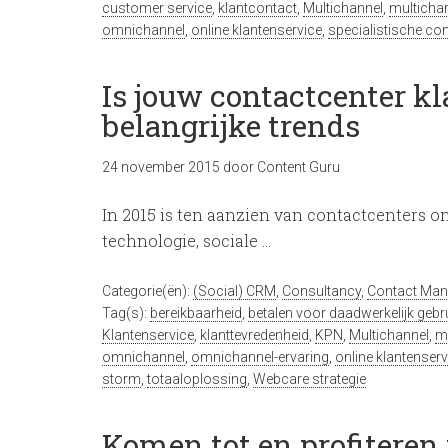
customer service
,
klantcontact
,
Multichannel
,
multicha
omnichannel
,
online klantenservice
,
specialistische co
Is jouw contactcenter kl
belangrijke trends
24 november 2015
door
Content Guru
In 2015 is ten aanzien van contactcenters o
technologie, sociale …
Categorie(ën):
(Social) CRM
,
Consultancy
,
Contact Ma
Tag(s):
bereikbaarheid
,
betalen voor daadwerkelijk gebr
Klantenservice
,
klanttevredenheid
,
KPN
,
Multichannel
,
m
omnichannel
,
omnichannel-ervaring
,
online klantenserv
storm
,
totaaloplossing
,
Webcare strategie
Komen tot en profiteren