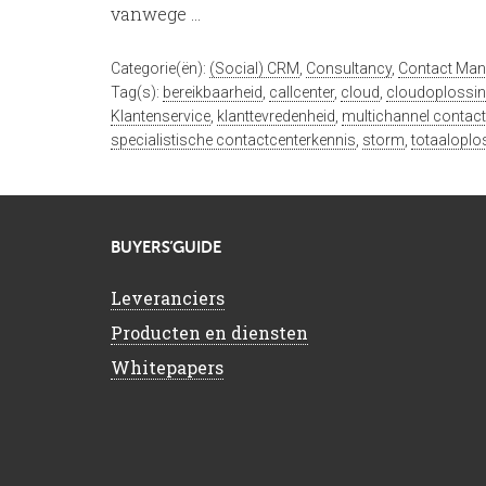
vanwege …
Categorie(ën):
(Social) CRM
,
Consultancy
,
Contact Ma
Tag(s):
bereikbaarheid
,
callcenter
,
cloud
,
cloudoplossi
Klantenservice
,
klanttevredenheid
,
multichannel contac
specialistische contactcenterkennis
,
storm
,
totaaloplo
BUYERS’GUIDE
Leveranciers
Producten en diensten
Whitepapers