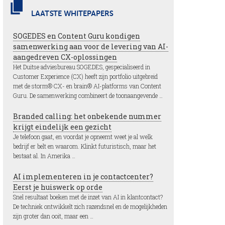
LAATSTE WHITEPAPERS
SOGEDES en Content Guru kondigen
samenwerking aan voor de levering van AI-
aangedreven CX-oplossingen
Het Duitse adviesbureau SOGEDES, gespecialiseerd in
Customer Experience (CX) heeft zijn portfolio uitgebreid
met de storm® CX- en brain® AI-platforms van Content
Guru. De samenwerking combineert de toonaangevende …
Branded calling: het onbekende nummer
krijgt eindelijk een gezicht
Je telefoon gaat, en voordat je opneemt weet je al welk
bedrijf er belt en waarom. Klinkt futuristisch, maar het
bestaat al. In Amerika …
AI implementeren in je contactcenter?
Eerst je huiswerk op orde
Snel resultaat boeken met de inzet van AI in klantcontact?
De techniek ontwikkelt zich razendsnel en de mogelijkheden
zijn groter dan ooit, maar een …