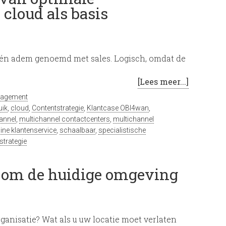
cloud als basis
 één adem genoemd met sales. Logisch, omdat de
[Lees meer...]
nagement
uik
,
cloud
,
Contentstrategie
,
Klantcase OBI4wan
,
annel
,
multichannel contactcenters
,
multichannel
ine klantenservice
,
schaalbaar
,
specialistische
trategie
l om de huidige omgeving
ganisatie? Wat als u uw locatie moet verlaten