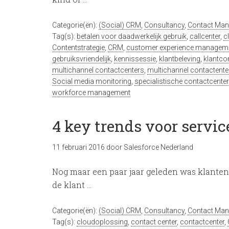
Categorie(ën):
(Social) CRM
,
Consultancy
,
Contact Ma
Tag(s):
betalen voor daadwerkelijk gebruik
,
callcenter
,
c
Contentstrategie
,
CRM
,
customer experience managem
gebruiksvriendelijk
,
kennissessie
,
klantbeleving
,
klantco
multichannel contactcenters
,
multichannel contactente
Social media monitoring
,
specialistische contactcente
workforce management
4 key trends voor servic
11 februari 2016
door
Salesforce Nederland
Nog maar een paar jaar geleden was klantens
de klant …
Categorie(ën):
(Social) CRM
,
Consultancy
,
Contact Ma
Tag(s):
cloudoplossing
,
contact center
,
contactcenter
,