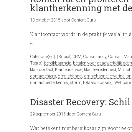
klantherkenning met de 
13 oktober 2015
door
Content Guru
Klantcontact wordt in de praktijk veelal in
…
Categorie(ën):
(Social) CRM
,
Consultancy
,
Contact Ma
Tag(s):
bereikbaarheid
,
betalen voor daadwerkelijk gebr
klantcontact
,
Klantenservice
,
klanttevredenheid
,
Multich
contactenters
,
omnichannel
,
omnichannel-ervaring
,
onl
contactcenterkennis
,
storm
,
totaaloplossing
,
Webcare s
Disaster Recovery: Schi
29 september 2015
door
Content Guru
Wat betekent niet bereikbaar zijn voor uw or