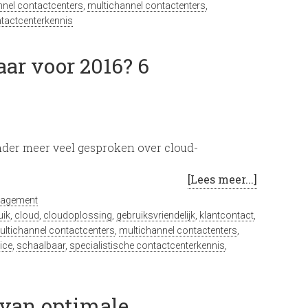
nnel contactcenters
,
multichannel contactenters
,
ntactcenterkennis
aar voor 2016? 6
nder meer veel gesproken over cloud-
[Lees meer...]
nagement
uik
,
cloud
,
cloudoplossing
,
gebruiksvriendelijk
,
klantcontact
,
ultichannel contactcenters
,
multichannel contactenters
,
ice
,
schaalbaar
,
specialistische contactcenterkennis
,
 van optimale