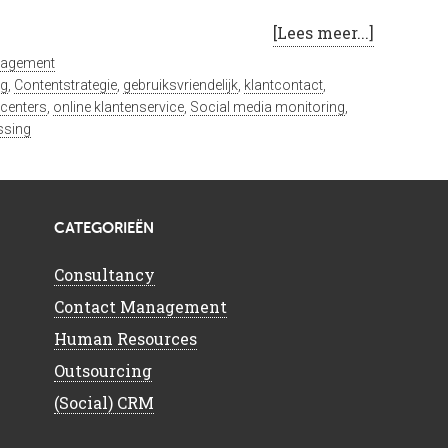
[Lees meer...]
nagement
ng
,
Contentstrategie
,
gebruiksvriendelijk
,
klantcontact
,
tcenters
,
online klantenservice
,
Social media monitoring
,
ssing
CATEGORIEËN
Consultancy
Contact Management
Human Resources
Outsourcing
(Social) CRM