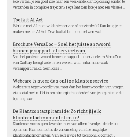
Hoe vertaal je een goed idee naar een werkende klantoplossing zonder te
verzanden in complexe trajecten? Pega laat zien hoe je met een visuele …
Toolkit AI Act
Werk je met AI in jouw klantenservice of servicedesk? Dan krijg je te
maken met de AI Act. Deze toolkit laat concreet zien wat …
Brochure VersaDoc – Snel het juiste antwoord
binnen je support- of serviceteam
Snel het juiste antwoord binnen je support- of serviceteam VersaDoc
van Qaitbay brengt orde in een wereld waar informatie vaak
versnipperd raakt. Geen losse …
Webcare is meer dan online klantenservice
Webcare is tegenwoordig veel meer dan het beantwoorden van vragen
via social media. Het is een strategisch onderdeel van je organisatie dat
bijdraagt aan …
De Klantcontactpiramide: Zo richt jij elk
klantcontactmoment slim in!
Klantenservice is geen kwestie meer van alleen ‘eventjes’ de telefoon
opnemen. Klantcontact is de verzameling van álle mogelijke
klantcontactmomenten. Van zelfservice tot persoonlijk contact …