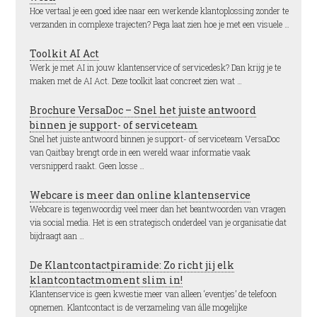
Hoe vertaal je een goed idee naar een werkende klantoplossing zonder te
verzanden in complexe trajecten? Pega laat zien hoe je met een visuele …
Toolkit AI Act
Werk je met AI in jouw klantenservice of servicedesk? Dan krijg je te
maken met de AI Act. Deze toolkit laat concreet zien wat …
Brochure VersaDoc – Snel het juiste antwoord
binnen je support- of serviceteam
Snel het juiste antwoord binnen je support- of serviceteam VersaDoc
van Qaitbay brengt orde in een wereld waar informatie vaak
versnipperd raakt. Geen losse …
Webcare is meer dan online klantenservice
Webcare is tegenwoordig veel meer dan het beantwoorden van vragen
via social media. Het is een strategisch onderdeel van je organisatie dat
bijdraagt aan …
De Klantcontactpiramide: Zo richt jij elk
klantcontactmoment slim in!
Klantenservice is geen kwestie meer van alleen ‘eventjes’ de telefoon
opnemen. Klantcontact is de verzameling van álle mogelijke