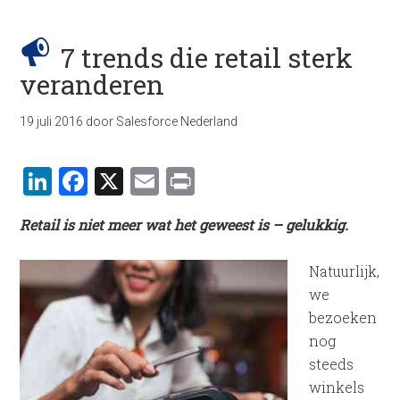
7 trends die retail sterk
veranderen
19 juli 2016
door
Salesforce Nederland
LinkedIn
Facebook
X
Email
Print
Retail is niet meer wat het geweest is – gelukkig.
Natuurlijk,
we
bezoeken
nog
steeds
winkels