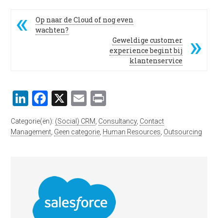
Op naar de Cloud of nog even
wachten?
Geweldige customer
experience begint bij
klantenservice
LinkedIn
Facebook
X
Email
Print
Categorie(ën):
(Social) CRM
,
Consultancy
,
Contact
Management
,
Geen categorie
,
Human Resources
,
Outsourcing