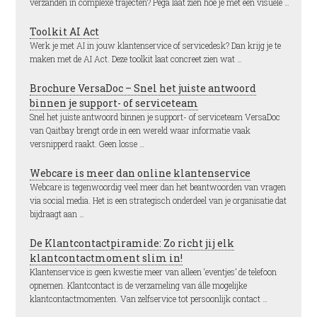
verzanden in complexe trajecten? Pega laat zien hoe je met een visuele …
Toolkit AI Act
Werk je met AI in jouw klantenservice of servicedesk? Dan krijg je te
maken met de AI Act. Deze toolkit laat concreet zien wat …
Brochure VersaDoc – Snel het juiste antwoord
binnen je support- of serviceteam
Snel het juiste antwoord binnen je support- of serviceteam VersaDoc
van Qaitbay brengt orde in een wereld waar informatie vaak
versnipperd raakt. Geen losse …
Webcare is meer dan online klantenservice
Webcare is tegenwoordig veel meer dan het beantwoorden van vragen
via social media. Het is een strategisch onderdeel van je organisatie dat
bijdraagt aan …
De Klantcontactpiramide: Zo richt jij elk
klantcontactmoment slim in!
Klantenservice is geen kwestie meer van alleen ‘eventjes’ de telefoon
opnemen. Klantcontact is de verzameling van álle mogelijke
klantcontactmomenten. Van zelfservice tot persoonlijk contact …