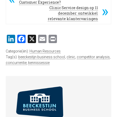
Customer Experience?
Clinic Service design op 11
december: ontwikkel
relevante klantervaringen
LinkedIn
Facebook
X
Email
Print
Categorie(ën):
Human Resources
Tag(s):
beeckestijn business school
,
clinic
,
competitor analysis
,
concurrentie
,
kennissessie