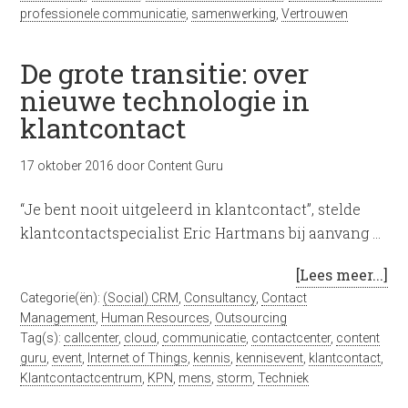
professionele communicatie
,
samenwerking
,
Vertrouwen
De grote transitie: over
nieuwe technologie in
klantcontact
17 oktober 2016
door
Content Guru
“Je bent nooit uitgeleerd in klantcontact”, stelde
klantcontactspecialist Eric Hartmans bij aanvang …
[Lees meer...]
Categorie(ën):
(Social) CRM
,
Consultancy
,
Contact
Management
,
Human Resources
,
Outsourcing
Tag(s):
callcenter
,
cloud
,
communicatie
,
contactcenter
,
content
guru
,
event
,
Internet of Things
,
kennis
,
kennisevent
,
klantcontact
,
Klantcontactcentrum
,
KPN
,
mens
,
storm
,
Techniek