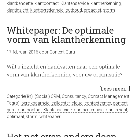
klantbehoefte
,
klantcontact
,
Klantenservice
,
klantherkenning
,
klantinzicht
,
klanttevredenheid
,
outboud
,
proactief
,
storm
Whitepaper: De optimale
vorm van klantherkenning
17 februari 2016
door
Content Guru
Wilt u inzicht en handvatten naar een optimale
vorm van klantherkenning voor uw organisatie? …
[Lees meer...]
Categorie(ën):
(Social) CRM
,
Consultancy
,
Contact Management
Tag(s):
bereikbaarheid
,
callcenter
,
cloud
,
contactcenter
,
content
guru
,
klantcontact
,
Klantenservice
,
klantherkenning
,
klantinzicht
,
optimaal
,
storm
,
whitepaper
Het net even anders doen……