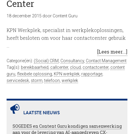
Center
18 december 2015
door
Content Guru
KPN Werkplek, specialist in werkplekoplossingen,
heeft besloten om voor haar contactcenter gebruik
…
[Lees meer...]
Categorie(ën):
(Social) CRM
,
Consultancy
,
Contact Management
Tag(s):
bereikbaarheid
,
callcenter
,
cloud
,
contactcenter
,
content
guru
,
flexibele oplossing
,
KPN werkplek
,
rapportage
,
servicedesk
,
storm
,
telefoon
,
werkplek
LAATSTE NIEUWS
SOGEDES en Content Guru kondigen samenwerking
aan voor de levering van AI-aangedreven CX-