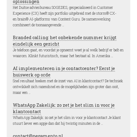
oplossingen
Het Duitse adviesbureau SOGEDES, gespecialiseerd in Customer
Experience (CX) heeft zijn portfolio uitgebreid met de storm® CX-
en brain® AI-platforms van Content Guru. De samenwerking
combineert de toonaangevende …
Branded calling: het onbekende nummer krijgt
eindelijk een gezicht
Je telefoon gaat, en voordat je opneemt weet je al welk bedrijf er belt en
waarom. Klinkt futuristisch, maar het bestaat al. In Amerika …
AI implementeren in je contactcenter? Eerst je
huiswerk op orde
Snel resultaat boeken met de inzet van AI in klantcontact? De techniek
ontwikkelt zich razendsnel en de mogelijkheden zijn groter dan ooit,
maar een …
WhatsApp Zakelijk: zo zet je het slim in voor je
klantcontact
WhatsApp Zakelijk: zo zet je het slim in voor je klantcontact Je klant
stuurt liever een appje dan dat hij twintig minuten in de …
contact@pegamento.nl