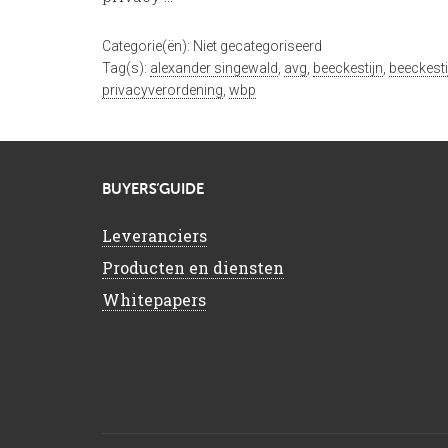
Categorie(ën): Niet gecategoriseerd
Tag(s):
alexander singewald
,
avg
,
beeckestijn
,
beeckest
privacyverordening
,
wbp
BUYERS’GUIDE
Leveranciers
Producten en diensten
Whitepapers