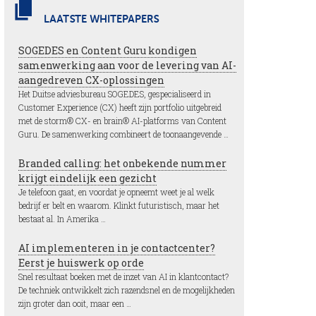
LAATSTE WHITEPAPERS
SOGEDES en Content Guru kondigen
samenwerking aan voor de levering van AI-
aangedreven CX-oplossingen
Het Duitse adviesbureau SOGEDES, gespecialiseerd in
Customer Experience (CX) heeft zijn portfolio uitgebreid
met de storm® CX- en brain® AI-platforms van Content
Guru. De samenwerking combineert de toonaangevende …
Branded calling: het onbekende nummer
krijgt eindelijk een gezicht
Je telefoon gaat, en voordat je opneemt weet je al welk
bedrijf er belt en waarom. Klinkt futuristisch, maar het
bestaat al. In Amerika …
AI implementeren in je contactcenter?
Eerst je huiswerk op orde
Snel resultaat boeken met de inzet van AI in klantcontact?
De techniek ontwikkelt zich razendsnel en de mogelijkheden
zijn groter dan ooit, maar een …