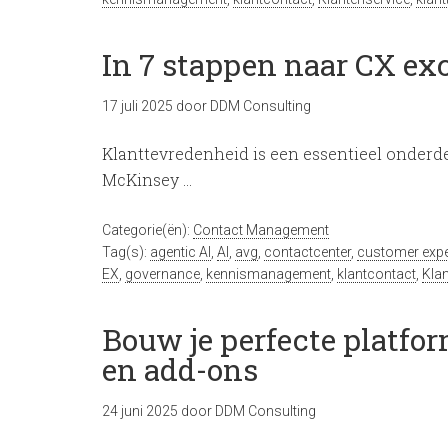
In 7 stappen naar CX ex
17 juli 2025
door
DDM Consulting
Klanttevredenheid is een essentieel onderdee
McKinsey …
Categorie(ën):
Contact Management
Tag(s):
agentic AI
,
AI
,
avg
,
contactcenter
,
customer expe
EX
,
governance
,
kennismanagement
,
klantcontact
,
Kla
Bouw je perfecte platfo
en add-ons
24 juni 2025
door
DDM Consulting