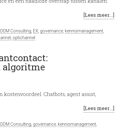
ice en een naadloze overstap tussen kanalen:
[Lees meer...]
,
DDM Consulting
,
EX
,
governance
,
kennismanagement
,
annel
,
optichannel
lantcontact:
 algoritme
n kostenvoordeel. Chatbots, agent assist,
[Lees meer...]
,
DDM Consulting
,
governance
,
kennismanagement
,