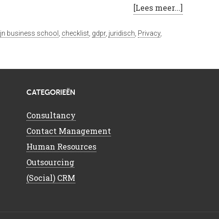
[Lees meer...]
ijn business school
,
checklist
,
gdpr
,
juridisch
,
Privacy
,
CATEGORIEËN
Consultancy
Contact Management
Human Resources
Outsourcing
(Social) CRM