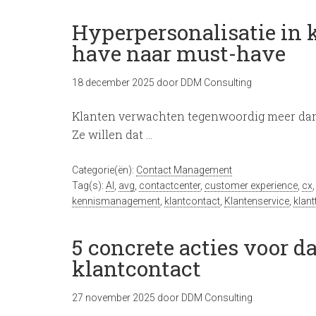
Hyperpersonalisatie in k
have naar must-have
18 december 2025
door
DDM Consulting
Klanten verwachten tegenwoordig meer dan 
Ze willen dat …
Categorie(ën):
Contact Management
Tag(s):
AI
,
avg
,
contactcenter
,
customer experience
,
cx
kennismanagement
,
klantcontact
,
Klantenservice
,
klan
5 concrete acties voor d
klantcontact
27 november 2025
door
DDM Consulting