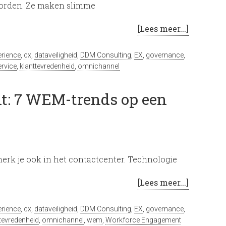
worden. Ze maken slimme
[Lees meer...]
rience
,
cx
,
dataveiligheid
,
DDM Consulting
,
EX
,
governance
,
ervice
,
klanttevredenheid
,
omnichannel
t: 7 WEM-trends op een
rk je ook in het contactcenter. Technologie
[Lees meer...]
rience
,
cx
,
dataveiligheid
,
DDM Consulting
,
EX
,
governance
,
ttevredenheid
,
omnichannel
,
wem
,
Workforce Engagement