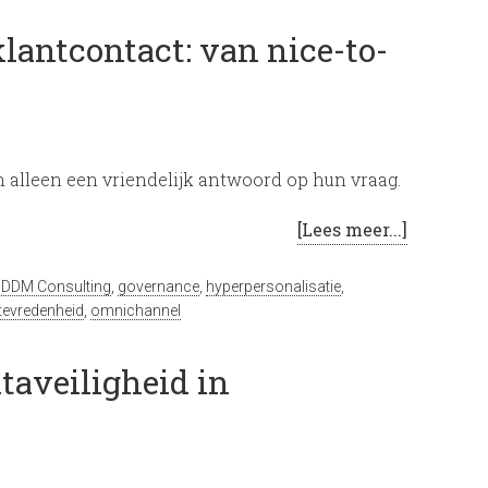
lantcontact: van nice-to-
alleen een vriendelijk antwoord op hun vraag.
[Lees meer...]
,
DDM Consulting
,
governance
,
hyperpersonalisatie
,
ttevredenheid
,
omnichannel
ataveiligheid in