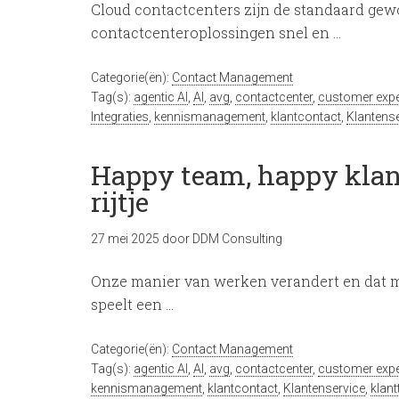
Cloud contactcenters zijn de standaard ge
contactcenteroplossingen snel en …
Categorie(ën):
Contact Management
Tag(s):
agentic AI
,
AI
,
avg
,
contactcenter
,
customer expe
Integraties
,
kennismanagement
,
klantcontact
,
Klantens
Happy team, happy klan
rijtje
27 mei 2025
door
DDM Consulting
Onze manier van werken verandert en dat me
speelt een …
Categorie(ën):
Contact Management
Tag(s):
agentic AI
,
AI
,
avg
,
contactcenter
,
customer expe
kennismanagement
,
klantcontact
,
Klantenservice
,
klan