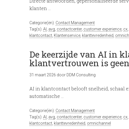
Directe antwoorden, gepersonaliseerde serv
klanten …
Categorie(ën):
Contact Management
Tag(s):
AI
,
avg
,
contactcenter
,
customer experience
,
cx
klantcontact
,
Klantenservice
,
klanttevredenheid
,
omnich
De keerzijde van AI in k
klantvertrouwen is geen
31 maart 2026
door
DDM Consulting
AI in klantcontact belooft snelheid, schaal e
automatische …
Categorie(ën):
Contact Management
Tag(s):
AI
,
avg
,
contactcenter
,
customer experience
,
cx
klantcontact
,
klanttevredenheid
,
omnichannel