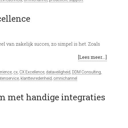
cellence
l van zakelijk succes, zo simpel is het. Zoals
[Lees meer...]
rience
,
cx
,
CX Excellence
,
dataveiligheid
,
DDM Consulting
,
ntenservice
,
klanttevredenheid
,
omnichannel
rm met handige integraties