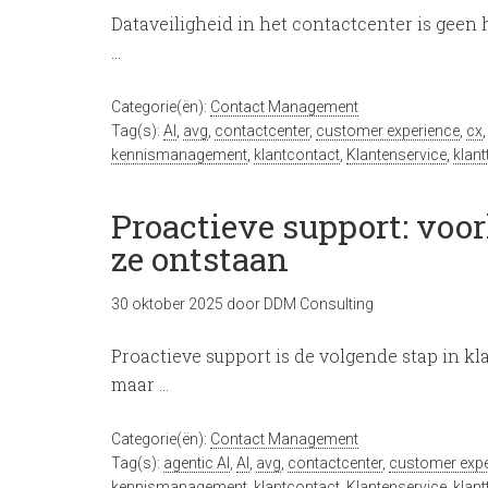
Dataveiligheid in het contactcenter is geen
…
Categorie(ën):
Contact Management
Tag(s):
AI
,
avg
,
contactcenter
,
customer experience
,
cx
kennismanagement
,
klantcontact
,
Klantenservice
,
klan
Proactieve support: vo
ze ontstaan
30 oktober 2025
door
DDM Consulting
Proactieve support is de volgende stap in kla
maar …
Categorie(ën):
Contact Management
Tag(s):
agentic AI
,
AI
,
avg
,
contactcenter
,
customer expe
kennismanagement
,
klantcontact
,
Klantenservice
,
klan