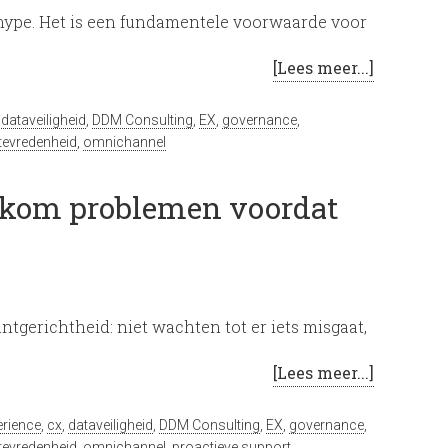
 hype. Het is een fundamentele voorwaarde voor
[Lees meer...]
,
dataveiligheid
,
DDM Consulting
,
EX
,
governance
,
ttevredenheid
,
omnichannel
orkom problemen voordat
ntgerichtheid: niet wachten tot er iets misgaat,
[Lees meer...]
rience
,
cx
,
dataveiligheid
,
DDM Consulting
,
EX
,
governance
,
ttevredenheid
,
omnichannel
,
proactieve support