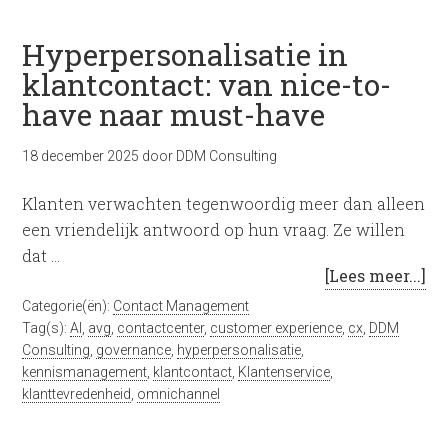
Hyperpersonalisatie in
klantcontact: van nice-to-
have naar must-have
18 december 2025
door
DDM Consulting
Klanten verwachten tegenwoordig meer dan alleen
een vriendelijk antwoord op hun vraag. Ze willen
dat …
[Lees meer...]
Categorie(ën):
Contact Management
Tag(s):
AI
,
avg
,
contactcenter
,
customer experience
,
cx
,
DDM
Consulting
,
governance
,
hyperpersonalisatie
,
kennismanagement
,
klantcontact
,
Klantenservice
,
klanttevredenheid
,
omnichannel