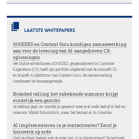
LAATSTE WHITEPAPERS
SOGEDES en Content Guru kondigen samenwerking
aan voor de levering van AI-aangedreven CX-
oplossingen
Het Duitse adviesbureau SOGEDES, gespecialiseerd in Customer
Experience (CX) heeft zijn portfolio uitgebreid met de storm® CX-
en brain® AI-platforms van Content Guru. De samenwerking
combineert de toonaangevende …
Branded calling: het onbekende nummer krijgt
eindelijk een gezicht
Je telefoon gaat, en voordat je opneemt weet je al welk bedrijf er belt en
waarom. Klinkt futuristisch, maar het bestaat al. In Amerika …
AI implementeren in je contactcenter? Eerst je
huiswerk op orde
Snel resultaat boeken met de inzet van AI in klantcontact? De techniek