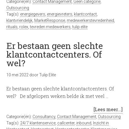
Categorie(ën):
Contact Management
,
Geen categorie
,
Outsourcing
Tag(s):
energiegevers
,
energievreters
,
klantcontact
,
klantvriendelijk
,
MarketResponse
,
medewerkerstevredenheid
,
rituals
,
rolex
,
tevreden medewerkers
,
tulip elite
Er bestaan geen slechte
klantcontactcenters. Of
wel?
10 mei 2022
door
Tulip Elite
Er bestaan geen slechte klantcontactcenters. Of
wel? De afgelopen weken belde ik met veel …
[Lees meer...]
Categorie(ën):
Consultancy
,
Contact Management
,
Outsourcing
Tag(s):
24/7 klantenservice
,
callcenter
,
inbound
,
Inzicht in