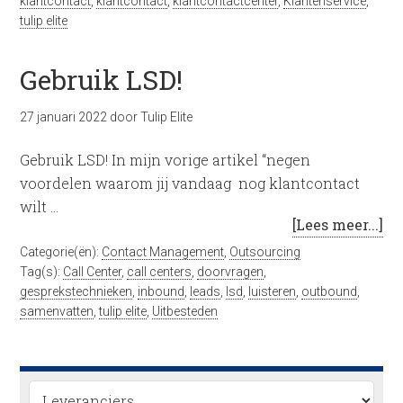
klantcontact
,
klantcontact
,
klantcontactcenter
,
Klantenservice
,
tulip elite
Gebruik LSD!
27 januari 2022
door
Tulip Elite
Gebruik LSD! In mijn vorige artikel “negen
voordelen waarom jij vandaag nog klantcontact
wilt …
[Lees meer...]
Categorie(ën):
Contact Management
,
Outsourcing
Tag(s):
Call Center
,
call centers
,
doorvragen
,
gesprekstechnieken
,
inbound
,
leads
,
lsd
,
luisteren
,
outbound
,
samenvatten
,
tulip elite
,
Uitbesteden