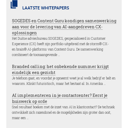
LAATSTE WHITEPAPERS
SOGEDES en Content Guru kondigen samenwerking
aan voor de levering van AI-aangedreven CX-
oplossingen
Het Duitse adviesbureau SOGEDES, gespecialiseerd in Customer
Experience (CX) heeft zijn portfolio uitgebreid met de storm® CX-
en brain® AI-platforms van Content Guru. De samenwerking
combineert de toonaangevende …
Branded calling: het onbekende nummer krijgt
eindelijk een gezicht
Je telefoon gaat, en voordat je opneemt weet je al welk bedrijf er belt en
waarom. Klinkt futuristisch, maar het bestaat al. In Amerika …
AI implementeren in je contactcenter? Eerst je
huiswerk op orde
Snel resultaat boeken met de inzet van AI in klantcontact? De techniek
ontwikkelt zich razendsnel en de mogelijkheden zijn groter dan ooit,
maar een …