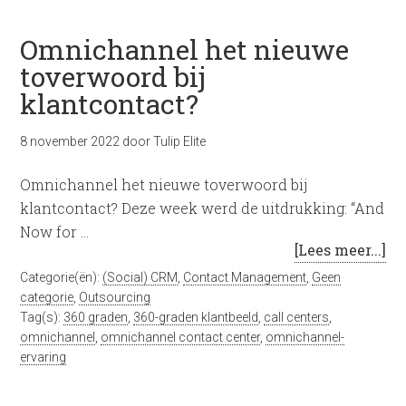
Omnichannel het nieuwe
toverwoord bij
klantcontact?
8 november 2022
door
Tulip Elite
Omnichannel het nieuwe toverwoord bij
klantcontact? Deze week werd de uitdrukking: “And
Now for …
[Lees meer...]
Categorie(ën):
(Social) CRM
,
Contact Management
,
Geen
categorie
,
Outsourcing
Tag(s):
360 graden
,
360-graden klantbeeld
,
call centers
,
omnichannel
,
omnichannel contact center
,
omnichannel-
ervaring