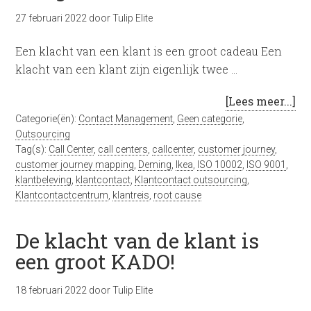
27 februari 2022
door
Tulip Elite
Een klacht van een klant is een groot cadeau Een
klacht van een klant zijn eigenlijk twee …
[Lees meer...]
Categorie(ën):
Contact Management
,
Geen categorie
,
Outsourcing
Tag(s):
Call Center
,
call centers
,
callcenter
,
customer journey
,
customer journey mapping
,
Deming
,
Ikea
,
ISO 10002
,
ISO 9001
,
klantbeleving
,
klantcontact
,
Klantcontact outsourcing
,
Klantcontactcentrum
,
klantreis
,
root cause
De klacht van de klant is
een groot KADO!
18 februari 2022
door
Tulip Elite