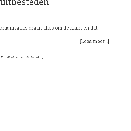
r uitbesteden
rganisaties draait alles om de klant en dat
[Lees meer...]
ience door outsourcing