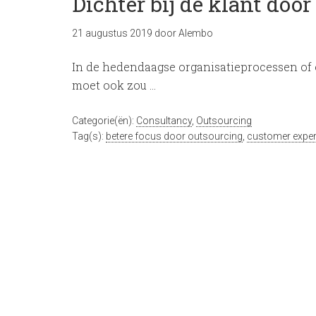
Dichter bij de klant doo
21 augustus 2019
door
Alembo
In de hedendaagse organisatieprocessen of o
moet ook zou …
Categorie(ën):
Consultancy
,
Outsourcing
Tag(s):
betere focus door outsourcing
,
customer exper