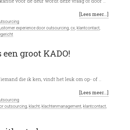
kantie voor de deur wordt deze vraag of door …
[Lees meer...]
utsourcing
ustomer experience door outsourcing
,
cx
,
klantcontact
,
egericht
s een groot KADO!
iemand die ik ken, vindt het leuk om op- of …
[Lees meer...]
utsourcing
or outsourcing
,
klacht
,
klachtenmanagement
,
klantcontact
,