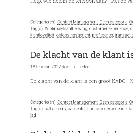
Help, wie neemt de telefoon aan? Met de va
Categorie(ën):
Contact Management
,
Geen categorie
,
O
Tag(s):
#optimaleklantbeleving
,
customer experience
,
c
klantloyaliteit
,
oplossingsgericht
,
profitcenter
,
transacti
De klacht van de klant i
18 februari 2022
door
Tulip Elite
De klacht van de klant is een groot KADO! N
Categorie(ën):
Contact Management
,
Geen categorie
,
O
Tag(s):
call centers
,
callcenter
,
customer experience do
lsd