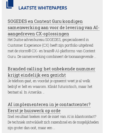
LAATSTE WHITEPAPERS
SOGEDES en Content Guru kondigen
samenwerking aan voor de levering van AI-
aangedreven CX-oplossingen
Het Duitse adviesbureau SOGEDES, gespecialiseerd in
Customer Experience (CX) heeft zijn portfolio uitgebreid
met de storm® CX- en brain® AI-platforms van Content
Guru. De samenwerking combineert de toonaangevende …
Branded calling: het onbekende nummer
krijgt eindelijk een gezicht
Je telefoon gaat, en voordat je opneemt weet je al welk
bedrijf er belt en waarom. Klinkt futuristisch, maar het
bestaat al. In Amerika …
AI implementeren in je contactcenter?
Eerst je huiswerk op orde
Snel resultaat boeken met de inzet van AI in klantcontact?
De techniek ontwikkelt zich razendsnel en de mogelijkheden
zijn groter dan ooit, maar een …