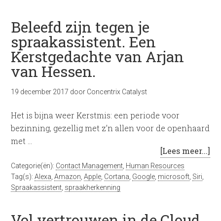
Beleefd zijn tegen je
spraakassistent. Een
Kerstgedachte van Arjan
van Hessen.
19 december 2017
door
Concentrix Catalyst
Het is bijna weer Kerstmis: een periode voor
bezinning, gezellig met z’n allen voor de openhaard
met …
[Lees meer...]
Categorie(ën):
Contact Management
,
Human Resources
Tag(s):
Alexa
,
Amazon
,
Apple
,
Cortana
,
Google
,
microsoft
,
Siri
,
Spraakassistent
,
spraakherkenning
Vol vertrouwen in de Cloud