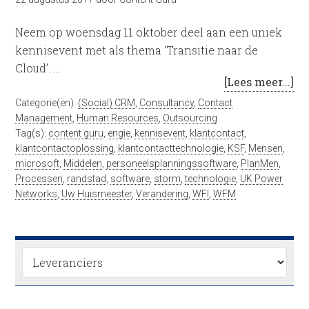
Neem op woensdag 11 oktober deel aan een uniek
kennisevent met als thema ‘Transitie naar de
Cloud’. …
[Lees meer...]
Categorie(ën):
(Social) CRM
,
Consultancy
,
Contact
Management
,
Human Resources
,
Outsourcing
Tag(s):
content guru
,
engie
,
kennisevent
,
klantcontact
,
klantcontactoplossing
,
klantcontacttechnologie
,
KSF
,
Mensen
,
microsoft
,
Middelen
,
personeelsplanningssoftware
,
PlanMen
,
Processen
,
randstad
,
software
,
storm
,
technologie
,
UK Power
Networks
,
Uw Huismeester
,
Verandering
,
WFI
,
WFM