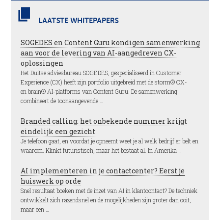
LAATSTE WHITEPAPERS
SOGEDES en Content Guru kondigen samenwerking
aan voor de levering van AI-aangedreven CX-
oplossingen
Het Duitse adviesbureau SOGEDES, gespecialiseerd in Customer
Experience (CX) heeft zijn portfolio uitgebreid met de storm® CX-
en brain® AI-platforms van Content Guru. De samenwerking
combineert de toonaangevende …
Branded calling: het onbekende nummer krijgt
eindelijk een gezicht
Je telefoon gaat, en voordat je opneemt weet je al welk bedrijf er belt en
waarom. Klinkt futuristisch, maar het bestaat al. In Amerika …
AI implementeren in je contactcenter? Eerst je
huiswerk op orde
Snel resultaat boeken met de inzet van AI in klantcontact? De techniek
ontwikkelt zich razendsnel en de mogelijkheden zijn groter dan ooit,
maar een …