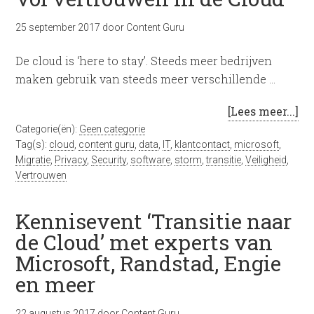
25 september 2017
door
Content Guru
De cloud is ‘here to stay’. Steeds meer bedrijven
maken gebruik van steeds meer verschillende …
[Lees meer...]
Categorie(ën):
Geen categorie
Tag(s):
cloud
,
content guru
,
data
,
IT
,
klantcontact
,
microsoft
,
Migratie
,
Privacy
,
Security
,
software
,
storm
,
transitie
,
Veiligheid
,
Vertrouwen
Kennisevent ‘Transitie naar
de Cloud’ met experts van
Microsoft, Randstad, Engie
en meer
22 augustus 2017
door
Content Guru