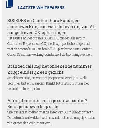
LAATSTE WHITEPAPERS
SOGEDES en Content Guru kondigen
samenwerking aan voor de levering van AI-
aangedreven CX-oplossingen
Het Duitse adviesbureau SOGEDES, gespecialiseerd in
Customer Experience (CX) heeft zijn portfolio uitgebreid
met de storm® CX- en brain® AI-platforms van Content
Guru. De samenwerking combineert de toonaangevende …
Branded calling: het onbekende nummer
krijgt eindelijk een gezicht
Je telefoon gaat, en voordat je opneemt weet je al welk
bedrijf er belt en waarom. Klinkt futuristisch, maar het
bestaat al. In Amerika …
AI implementeren in je contactcenter?
Eerst je huiswerk op orde
Snel resultaat boeken met de inzet van AI in klantcontact?
De techniek ontwikkelt zich razendsnel en de mogelijkheden
zijn groter dan ooit, maar een …