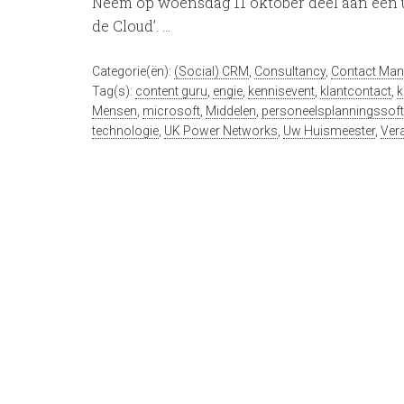
Neem op woensdag 11 oktober deel aan een u
de Cloud’. …
Categorie(ën):
(Social) CRM
,
Consultancy
,
Contact Ma
Tag(s):
content guru
,
engie
,
kennisevent
,
klantcontact
,
k
Mensen
,
microsoft
,
Middelen
,
personeelsplanningssof
technologie
,
UK Power Networks
,
Uw Huismeester
,
Ver