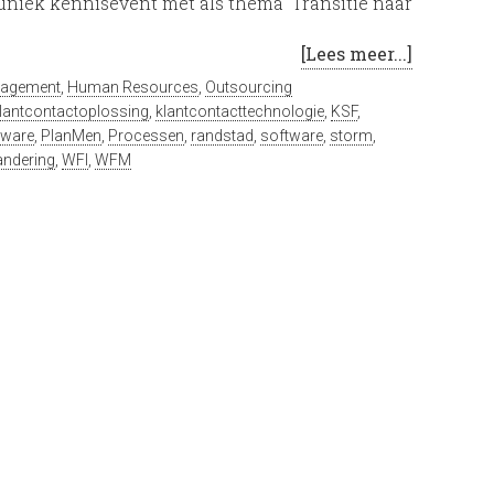
niek kennisevent met als thema ‘Transitie naar
[Lees meer...]
nagement
,
Human Resources
,
Outsourcing
lantcontactoplossing
,
klantcontacttechnologie
,
KSF
,
tware
,
PlanMen
,
Processen
,
randstad
,
software
,
storm
,
andering
,
WFI
,
WFM