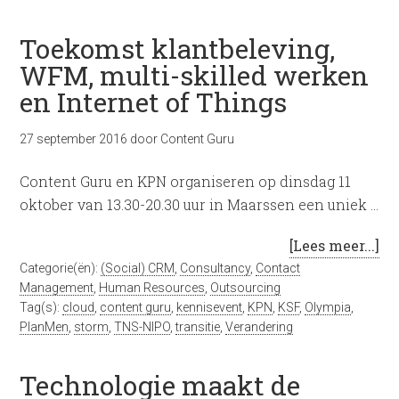
Toekomst klantbeleving,
WFM, multi-skilled werken
en Internet of Things
27 september 2016
door
Content Guru
Content Guru en KPN organiseren op dinsdag 11
oktober van 13.30-20.30 uur in Maarssen een uniek …
[Lees meer...]
Categorie(ën):
(Social) CRM
,
Consultancy
,
Contact
Management
,
Human Resources
,
Outsourcing
Tag(s):
cloud
,
content guru
,
kennisevent
,
KPN
,
KSF
,
Olympia
,
PlanMen
,
storm
,
TNS-NIPO
,
transitie
,
Verandering
Technologie maakt de