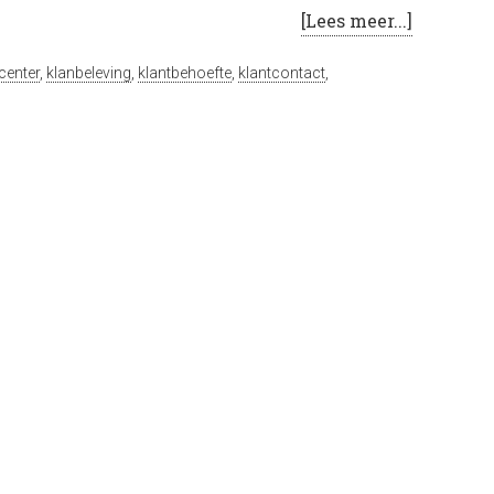
[Lees meer...]
center
,
klanbeleving
,
klantbehoefte
,
klantcontact
,