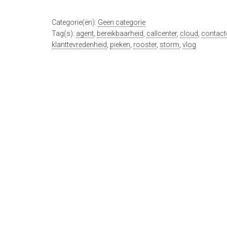
Categorie(ën):
Geen categorie
Tag(s):
agent
,
bereikbaarheid
,
callcenter
,
cloud
,
contact
klanttevredenheid
,
pieken
,
rooster
,
storm
,
vlog