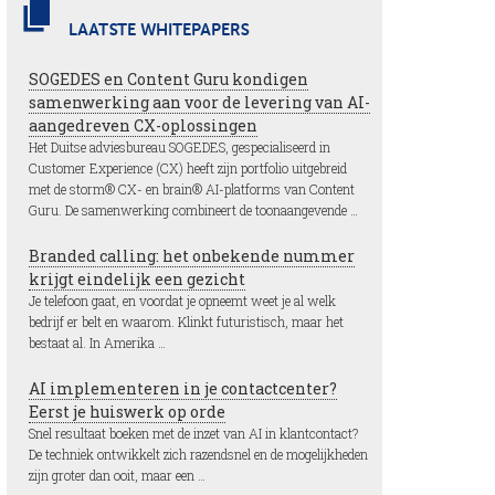
LAATSTE WHITEPAPERS
SOGEDES en Content Guru kondigen
samenwerking aan voor de levering van AI-
aangedreven CX-oplossingen
Het Duitse adviesbureau SOGEDES, gespecialiseerd in
Customer Experience (CX) heeft zijn portfolio uitgebreid
met de storm® CX- en brain® AI-platforms van Content
Guru. De samenwerking combineert de toonaangevende …
Branded calling: het onbekende nummer
krijgt eindelijk een gezicht
Je telefoon gaat, en voordat je opneemt weet je al welk
bedrijf er belt en waarom. Klinkt futuristisch, maar het
bestaat al. In Amerika …
AI implementeren in je contactcenter?
Eerst je huiswerk op orde
Snel resultaat boeken met de inzet van AI in klantcontact?
De techniek ontwikkelt zich razendsnel en de mogelijkheden
zijn groter dan ooit, maar een …