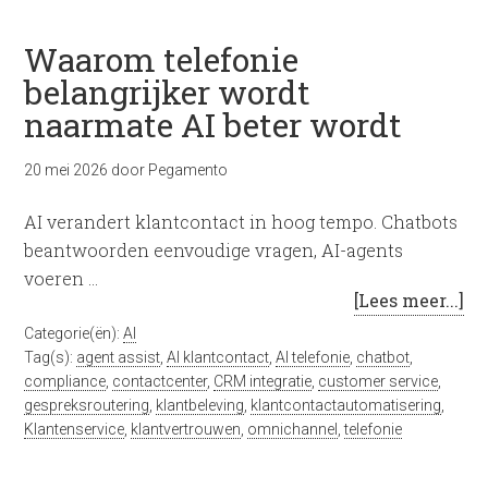
Waarom telefonie
belangrijker wordt
naarmate AI beter wordt
20 mei 2026
door
Pegamento
AI verandert klantcontact in hoog tempo. Chatbots
beantwoorden eenvoudige vragen, AI-agents
voeren …
[Lees meer...]
Categorie(ën):
AI
Tag(s):
agent assist
,
AI klantcontact
,
AI telefonie
,
chatbot
,
compliance
,
contactcenter
,
CRM integratie
,
customer service
,
gespreksroutering
,
klantbeleving
,
klantcontactautomatisering
,
Klantenservice
,
klantvertrouwen
,
omnichannel
,
telefonie