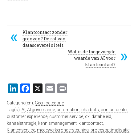
Klantcontact zonder
grenzen? De rol van
datasoevereiniteit
Wat is de toegevoegde
waarde van AI voor
klantcontact?
LinkedIn
Facebook
X
Email
Print
Categorie(ën):
Geen categorie
Tag(s):
AI
,
AI governance
,
automation
,
chatbots
,
contactcenter
,
customer experience
,
customer service
,
cx
,
databeleid
,
kanaalstrategie
,
kennismanagement
,
klantcontact
,
Klantenservice
,
medewerkerondersteuning
,
procesoptimalisatie