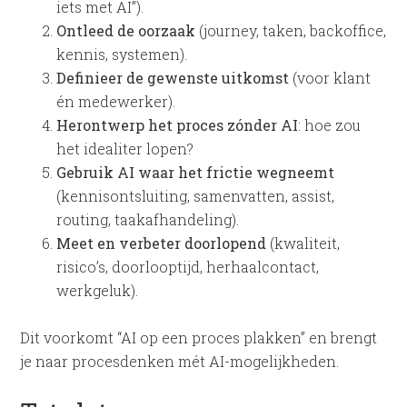
iets met AI”).
Ontleed de oorzaak
(journey, taken, backoffice,
kennis, systemen).
Definieer de gewenste uitkomst
(voor klant
én medewerker).
Herontwerp het proces zónder AI
: hoe zou
het idealiter lopen?
Gebruik AI waar het frictie wegneemt
(kennisontsluiting, samenvatten, assist,
routing, taakafhandeling).
Meet en verbeter doorlopend
(kwaliteit,
risico’s, doorlooptijd, herhaalcontact,
werkgeluk).
Dit voorkomt “AI op een proces plakken” en brengt
je naar procesdenken mét AI-mogelijkheden.