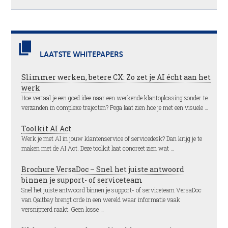
LAATSTE WHITEPAPERS
Slimmer werken, betere CX: Zo zet je AI écht aan het
werk
Hoe vertaal je een goed idee naar een werkende klantoplossing zonder te
verzanden in complexe trajecten? Pega laat zien hoe je met een visuele …
Toolkit AI Act
Werk je met AI in jouw klantenservice of servicedesk? Dan krijg je te
maken met de AI Act. Deze toolkit laat concreet zien wat …
Brochure VersaDoc – Snel het juiste antwoord
binnen je support- of serviceteam
Snel het juiste antwoord binnen je support- of serviceteam VersaDoc
van Qaitbay brengt orde in een wereld waar informatie vaak
versnipperd raakt. Geen losse …