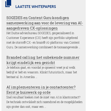
LAATSTE WHITEPAPERS
SOGEDES en Content Guru kondigen
samenwerking aan voor de levering van AI-
aangedreven CX-oplossingen
Het Duitse adviesbureau SOGEDES, gespecialiseerd in
Customer Experience (CX) heeft zijn portfolio uitgebreid
met de storm® CX- en brain® AI-platforms van Content
Guru. De samenwerking combineert de toonaangevende …
Branded calling: het onbekende nummer
krijgt eindelijk een gezicht
Je telefoon gaat, en voordat je opneemt weet je al welk
bedrijf er belt en waarom. Klinkt futuristisch, maar het
bestaat al. In Amerika …
AI implementeren in je contactcenter?
Eerst je huiswerk op orde
Snel resultaat boeken met de inzet van AI in klantcontact?
De techniek ontwikkelt zich razendsnel en de mogelijkheden
zijn groter dan ooit, maar een …