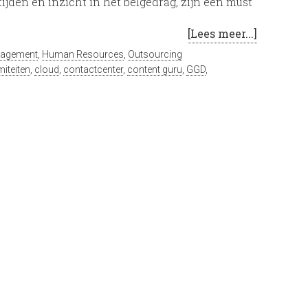
jden en inzicht in het belgedrag, zijn een must
[Lees meer...]
nagement
,
Human Resources
,
Outsourcing
iteiten
,
cloud
,
contactcenter
,
content guru
,
GGD
,