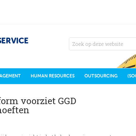
SERVICE
AGEMENT
HUMAN RESOURCES
OUTSOURCING
(SO
tform voorziet GGD
hoeften