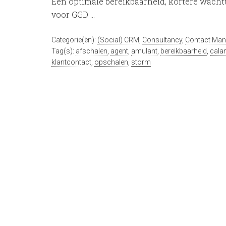
Een optimale bereikbaarheid, kortere wachtti
voor GGD …
Categorie(ën):
(Social) CRM
,
Consultancy
,
Contact Ma
Tag(s):
afschalen
,
agent
,
amulant
,
bereikbaarheid
,
calam
klantcontact
,
opschalen
,
storm