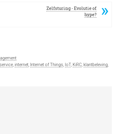
Zelfsturing - Evolutie of
hype?
nagement
service
,
internet
,
Internet of Things
,
IoT
,
KiRC
,
klantbeleving
,