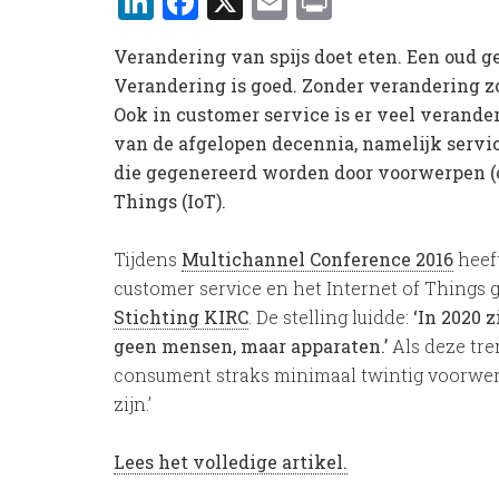
LinkedIn
Facebook
X
Email
Print
Verandering van spijs doet eten. Een oud g
Verandering is goed. Zonder verandering z
Ook in customer service is er veel verande
van de afgelopen decennia, namelijk servi
die gegenereerd worden door voorwerpen (of
Things (IoT).
Tijdens
Multichannel Conference 2016
heef
customer service en het Internet of Things 
Stichting KIRC
. De stelling luidde:
‘In 2020 
geen mensen, maar apparaten.’
Als deze tre
consument straks minimaal twintig voorwer
zijn.’
Lees het volledige artikel.