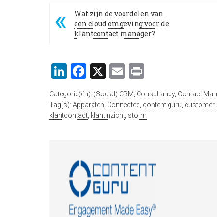
Wat zijn de voordelen van
een cloud omgeving voor de
klantcontact manager?
LinkedIn
Facebook
X
Email
Print
Categorie(ën):
(Social) CRM
,
Consultancy
,
Contact Ma
Tag(s):
Apparaten
,
Connected
,
content guru
,
customer 
klantcontact
,
klantinzicht
,
storm