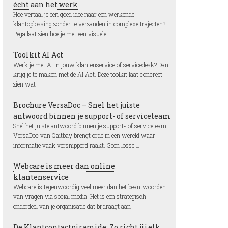
écht aan het werk
Hoe vertaal je een goed idee naar een werkende
klantoplossing zonder te verzanden in complexe trajecten?
Pega laat zien hoe je met een visuele …
Toolkit AI Act
Werk je met AI in jouw klantenservice of servicedesk? Dan
krijg je te maken met de AI Act. Deze toolkit laat concreet
zien wat …
Brochure VersaDoc – Snel het juiste
antwoord binnen je support- of serviceteam
Snel het juiste antwoord binnen je support- of serviceteam
VersaDoc van Qaitbay brengt orde in een wereld waar
informatie vaak versnipperd raakt. Geen losse …
Webcare is meer dan online
klantenservice
Webcare is tegenwoordig veel meer dan het beantwoorden
van vragen via social media. Het is een strategisch
onderdeel van je organisatie dat bijdraagt aan …
De Klantcontactpiramide: Zo richt jij elk