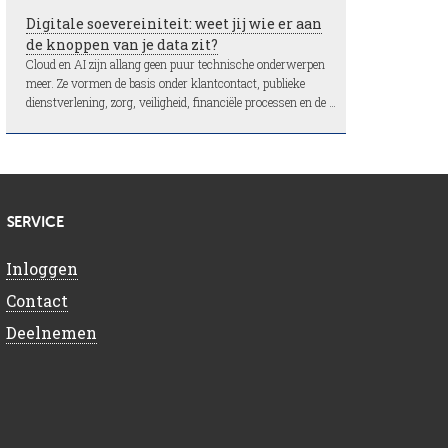
Digitale soevereiniteit: weet jij wie er aan
de knoppen van je data zit?
Cloud en AI zijn allang geen puur technische onderwerpen
meer. Ze vormen de basis onder klantcontact, publieke
dienstverlening, zorg, veiligheid, financiële processen en de …
SERVICE
Inloggen
Contact
Deelnemen