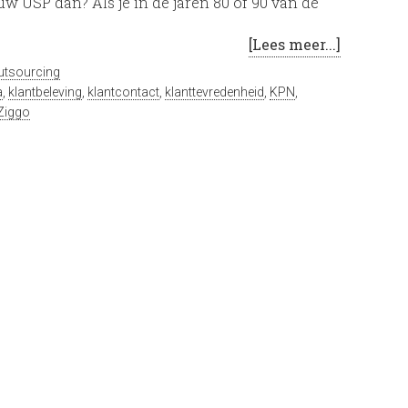
ouw USP dan? Als je in de jaren 80 of 90 van de
[Lees meer...]
utsourcing
a
,
klantbeleving
,
klantcontact
,
klanttevredenheid
,
KPN
,
Ziggo