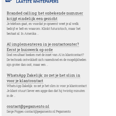
LAATSTE WHITEPAPERS
Branded calling: het onbekende nummer
krijgt eindelijk een gezicht
Je telefoon gaat, en voordat je opneemt weet je al welk
bedrijf er belt en waarom. Klinkt futuristisch, maar het
bestaat al. In Amerika …
AI implementeren in je contactcenter?
Eerst je huiswerk op orde
Snel resultaat boeken met de inzet van AI in klantcontact?
De techniek ontwikkelt zich razendsnel en de mogelijkheden
zijn groter dan ooit, maar een …
WhatsApp Zakelijk: zo zet je het slim in
voor je klantcontact
WhatsApp Zakelijk: zo zet je het slim in voor je klantcontact
Je klant stuurt liever een appje dan dat hij twintig minuten
in de …
contact@pegamento.nl
Serge Poppes contact@pegamento.nl Pegamento