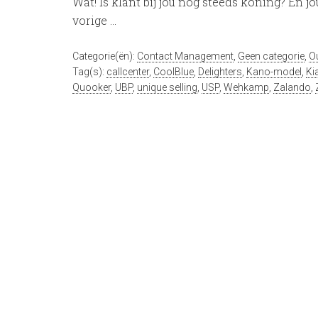
Wat! Is klant bij jou nog steeds koning? En j
vorige …
Categorie(ën):
Contact Management
,
Geen categorie
,
O
Tag(s):
callcenter
,
CoolBlue
,
Delighters
,
Kano-model
,
Ki
Quooker
,
UBP
,
unique selling
,
USP
,
Wehkamp
,
Zalando
,