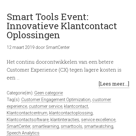
Smart Tools Event:
Innovatieve Klantcontact
Oplossingen
12 maart 2019
door
SmartCenter
Het continu doorontwikkelen van een betere
Customer Experience (CX) tegen lagere kosten is
een …
[Lees meer...]
Categorie(ën):
Geen categorie
Tag(s):
Customer Engagement Optimization
,
customer
experience
,
customer service
,
klantcontact
,
Klantcontactcentrum
,
klantcontactoplossing
,
Klantcontactsoftware
,
klantinteracties
,
service excellence
,
SmartCenter
,
smartlearning
,
smarttools
,
smartwatching
,
Speech Analytics