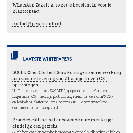
WhatsApp Zakelijk: zo zet je het slim in voor je
klantcontact
contact@pegamento.nl
LAATSTE WHITEPAPERS
SOGEDES en Content Guru kondigen samenwerking
aan voor de levering van AI-aangedreven CX-
oplossingen
Het Duitse adviesbureau SOGEDES, gespecialiseerd in Customer
Experience (CX) heeft zijn portfolio uitgebreid met de storm® CX-
en brain® AI-platforms van Content Guru. De samenwerking
combineert de toonaangevende …
Branded calling: het onbekende nummer krijgt
eindelijk een gezicht
Je telefoon gaat, en voordat je opneemt weet je al welk bedrijf er belt en