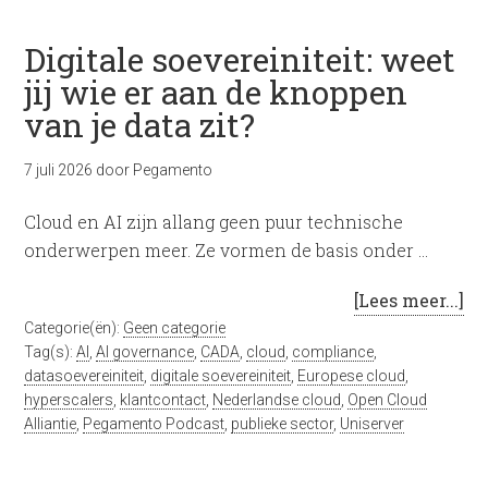
Digitale soevereiniteit: weet
jij wie er aan de knoppen
van je data zit?
7 juli 2026
door
Pegamento
Cloud en AI zijn allang geen puur technische
onderwerpen meer. Ze vormen de basis onder …
[Lees meer...]
Categorie(ën):
Geen categorie
Tag(s):
AI
,
AI governance
,
CADA
,
cloud
,
compliance
,
datasoevereiniteit
,
digitale soevereiniteit
,
Europese cloud
,
hyperscalers
,
klantcontact
,
Nederlandse cloud
,
Open Cloud
Alliantie
,
Pegamento Podcast
,
publieke sector
,
Uniserver