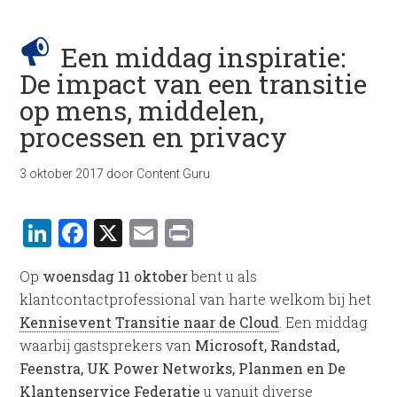
Een middag inspiratie:
De impact van een transitie
op mens, middelen,
processen en privacy
3 oktober 2017
door
Content Guru
LinkedIn
Facebook
X
Email
Print
Op
woens
dag 11 oktober
bent u als
klantcontactprofessional van harte welkom bij het
Kennisevent Transitie naar de Cloud
. Een middag
waarbij gastsprekers van
Microsoft, Randstad,
Feenstra, UK Power Networks, Planmen en De
Klantenservice Federatie
u vanuit diverse