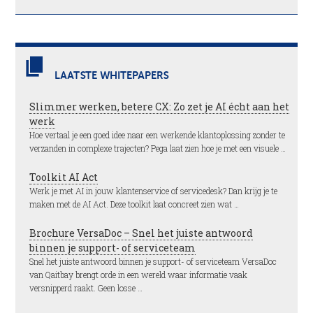
LAATSTE WHITEPAPERS
Slimmer werken, betere CX: Zo zet je AI écht aan het
werk
Hoe vertaal je een goed idee naar een werkende klantoplossing zonder te
verzanden in complexe trajecten? Pega laat zien hoe je met een visuele …
Toolkit AI Act
Werk je met AI in jouw klantenservice of servicedesk? Dan krijg je te
maken met de AI Act. Deze toolkit laat concreet zien wat …
Brochure VersaDoc – Snel het juiste antwoord
binnen je support- of serviceteam
Snel het juiste antwoord binnen je support- of serviceteam VersaDoc
van Qaitbay brengt orde in een wereld waar informatie vaak
versnipperd raakt. Geen losse …