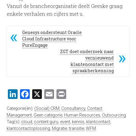
Vanuit de brancheorganisatie deelt Geeske graag
enkele verhalen en cijfers met u.
Genesys ondersteunt Oracle
Cloud Infrastructure voor
PureEngage
ZGT doet onderzoek naar
vernieuwend
klantencontact met
spraakherkenning
LinkedIn
Facebook
X
Email
Print
Categorie(ën):
(Social) CRM
,
Consultancy
,
Contact
Management
,
Geen categorie
,
Human Resources
,
Outsourcing
Tag(s):
cloud
,
content guru
,
event
,
kennis
,
klantcontact
,
klantcontactoplossing
,
Migratie
,
transitie
,
WFM