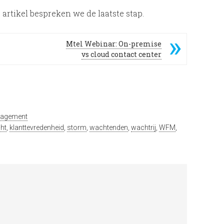
artikel bespreken we de laatste stap.
Mtel Webinar: On-premise
vs cloud contact center
nagement
cht
,
klanttevredenheid
,
storm
,
wachtenden
,
wachtrij
,
WFM
,