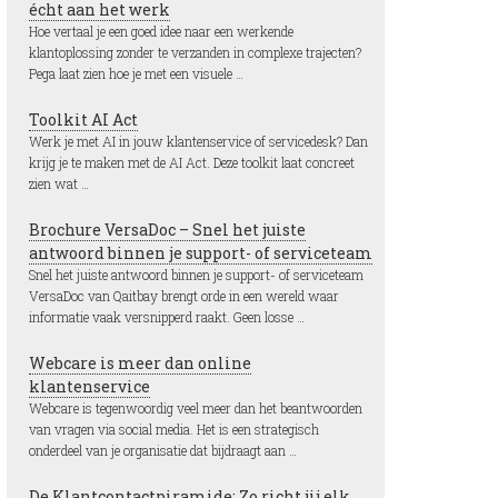
écht aan het werk
Hoe vertaal je een goed idee naar een werkende
klantoplossing zonder te verzanden in complexe trajecten?
Pega laat zien hoe je met een visuele …
Toolkit AI Act
Werk je met AI in jouw klantenservice of servicedesk? Dan
krijg je te maken met de AI Act. Deze toolkit laat concreet
zien wat …
Brochure VersaDoc – Snel het juiste
antwoord binnen je support- of serviceteam
Snel het juiste antwoord binnen je support- of serviceteam
VersaDoc van Qaitbay brengt orde in een wereld waar
informatie vaak versnipperd raakt. Geen losse …
Webcare is meer dan online
klantenservice
Webcare is tegenwoordig veel meer dan het beantwoorden
van vragen via social media. Het is een strategisch
onderdeel van je organisatie dat bijdraagt aan …
De Klantcontactpiramide: Zo richt jij elk