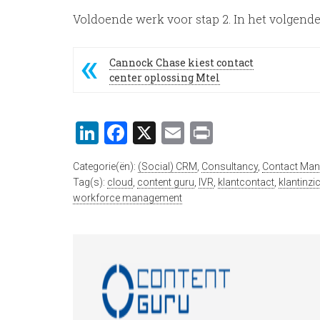
Voldoende werk voor stap 2. In het volgende 
Cannock Chase kiest contact
center oplossing Mtel
LinkedIn
Facebook
X
Email
Print
Categorie(ën):
(Social) CRM
,
Consultancy
,
Contact Ma
Tag(s):
cloud
,
content guru
,
IVR
,
klantcontact
,
klantinzi
workforce management