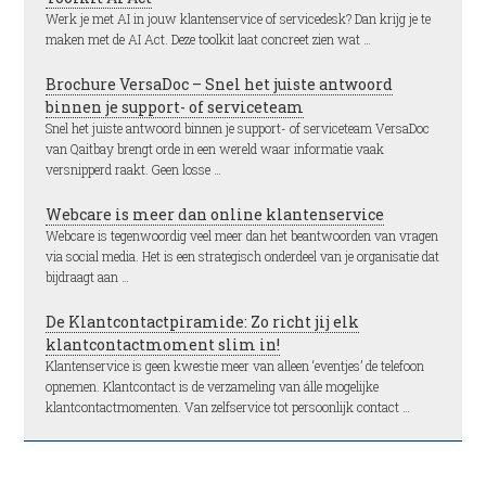
Werk je met AI in jouw klantenservice of servicedesk? Dan krijg je te
maken met de AI Act. Deze toolkit laat concreet zien wat …
Brochure VersaDoc – Snel het juiste antwoord
binnen je support- of serviceteam
Snel het juiste antwoord binnen je support- of serviceteam VersaDoc
van Qaitbay brengt orde in een wereld waar informatie vaak
versnipperd raakt. Geen losse …
Webcare is meer dan online klantenservice
Webcare is tegenwoordig veel meer dan het beantwoorden van vragen
via social media. Het is een strategisch onderdeel van je organisatie dat
bijdraagt aan …
De Klantcontactpiramide: Zo richt jij elk
klantcontactmoment slim in!
Klantenservice is geen kwestie meer van alleen ‘eventjes’ de telefoon
opnemen. Klantcontact is de verzameling van álle mogelijke
klantcontactmomenten. Van zelfservice tot persoonlijk contact …