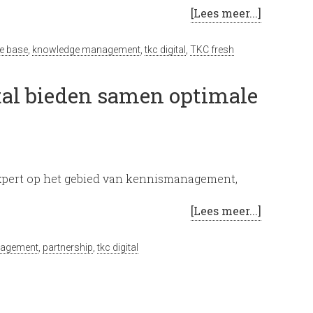
[Lees meer...]
e base
,
knowledge management
,
tkc digital
,
TKC fresh
tal bieden samen optimale
 expert op het gebied van kennismanagement,
[Lees meer...]
nagement
,
partnership
,
tkc digital