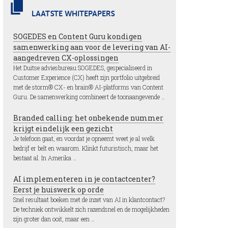
LAATSTE WHITEPAPERS
SOGEDES en Content Guru kondigen
samenwerking aan voor de levering van AI-
aangedreven CX-oplossingen
Het Duitse adviesbureau SOGEDES, gespecialiseerd in
Customer Experience (CX) heeft zijn portfolio uitgebreid
met de storm® CX- en brain® AI-platforms van Content
Guru. De samenwerking combineert de toonaangevende …
Branded calling: het onbekende nummer
krijgt eindelijk een gezicht
Je telefoon gaat, en voordat je opneemt weet je al welk
bedrijf er belt en waarom. Klinkt futuristisch, maar het
bestaat al. In Amerika …
AI implementeren in je contactcenter?
Eerst je huiswerk op orde
Snel resultaat boeken met de inzet van AI in klantcontact?
De techniek ontwikkelt zich razendsnel en de mogelijkheden
zijn groter dan ooit, maar een …