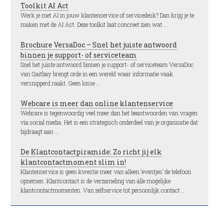
Toolkit AI Act
Werk je met AI in jouw klantenservice of servicedesk? Dan krijg je te
maken met de AI Act. Deze toolkit laat concreet zien wat …
Brochure VersaDoc – Snel het juiste antwoord
binnen je support- of serviceteam
Snel het juiste antwoord binnen je support- of serviceteam VersaDoc
van Qaitbay brengt orde in een wereld waar informatie vaak
versnipperd raakt. Geen losse …
Webcare is meer dan online klantenservice
Webcare is tegenwoordig veel meer dan het beantwoorden van vragen
via social media. Het is een strategisch onderdeel van je organisatie dat
bijdraagt aan …
De Klantcontactpiramide: Zo richt jij elk
klantcontactmoment slim in!
Klantenservice is geen kwestie meer van alleen ‘eventjes’ de telefoon
opnemen. Klantcontact is de verzameling van álle mogelijke
klantcontactmomenten. Van zelfservice tot persoonlijk contact …