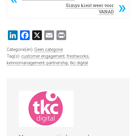
Simyo kiest weer voor
VANAD
LinkedIn
Facebook
X
Email
Print
Categorie(ën):
Geen categorie
Tag(s):
customer engagement
,
freshworks
,
kennismanagement
,
partnership
,
tkc digital