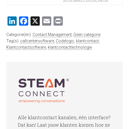
LinkedIn
Facebook
X
Email
Print
Categorie(ën):
Contact Management
,
Geen categorie
Tag(s):
callcentersoftware
,
Codelogic
,
klantcontact
,
Klantcontactsoftware
,
klantcontacttechnologie
Alle klantcontact kanalen, één interface?
Dat kan! Laat jouw klanten kiezen hoe ze