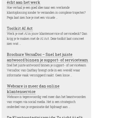
écht aan het werk
Hoe vertaal je een goed idee naar een werkende
klantoplossing zonder te verzanden in complexe trajecten?
Pega laat zien hoe je met een visuele …
Toolkit AI Act
Werk je met AI in jouw klantenservice of servicedesk? Dan
krijg je te maken met de AI Act. Deze toolkit laat concreet
zien wat …
Brochure VersaDoc – Snel het juiste
antwoord binnen je support- of serviceteam
Snel het juiste antwoord binnen je support- of serviceteam
VersaDoc van Qaitbay brengt orde in een wereld waar
informatie vaak versnipperd raakt. Geen losse …
Webcare is meer dan online
klantenservice
Webcare is tegenwoordig veel meer dan het beantwoorden
van vragen via social media. Het is een strategisch
onderdeel van je organisatie dat bijdraagt aan …
De Klantcontactpiramide: Zo richt jij elk