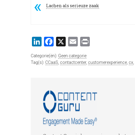
Lachen als serieuze zaak
LinkedIn
Facebook
X
Email
Print
Categorie(ën):
Geen categorie
Tag(s):
CCaaS
,
contactcenter
,
customerexperience
,
cx
,