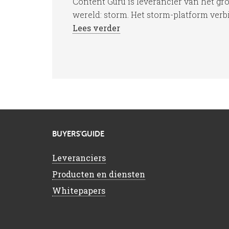
Content Guru is leverancier van het gr
wereld: storm. Het storm-platform verb
Lees verder
BUYERS’GUIDE
Leveranciers
Producten en diensten
Whitepapers