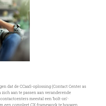
en dat de CCaaS-oplossing (Contact Center as
 om zich aan te passen aan veranderende
contactcenters meestal een ‘bolt-on’-
om een ​​compleet CX-framework te bouwen.