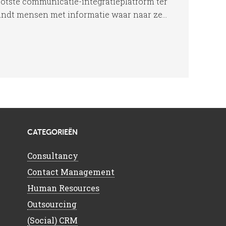
ootste communicatie-integratieplatform ter
indt mensen met informatie waar naar ze...
CATEGORIEËN
Consultancy
Contact Management
Human Resources
Outsourcing
(Social) CRM