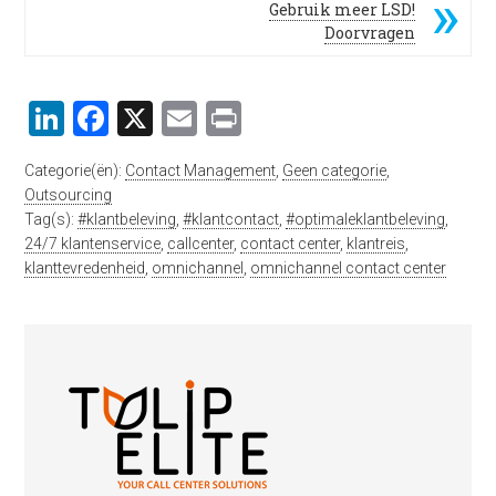
Gebruik meer LSD!
Doorvragen
LinkedIn
Facebook
X
Email
Print
Categorie(ën):
Contact Management
,
Geen categorie
,
Outsourcing
Tag(s):
#klantbeleving
,
#klantcontact
,
#optimaleklantbeleving
,
24/7 klantenservice
,
callcenter
,
contact center
,
klantreis
,
klanttevredenheid
,
omnichannel
,
omnichannel contact center