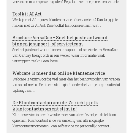
verzanden in complexe trajecten? Pega laat zien hoe je met een visuele …
Toolkit AI Act
Werk je met AI in jouw klantenservice of servicedesk? Dan krijg je te
maken met de AI Act. Deze toolkit laat concreet zien wat …
Brochure VersaDoc – Snel het juiste antwoord
binnen je support- of serviceteam
Snel het juiste antwoord binnen je support- of serviceteam VersaDoc
van Qaitbay brengt orde in een wereld waar informatie vaak
versnipperd raakt. Geen losse …
Webcare is meer dan online klantenservice
Webcare is tegenwoordig veel meer dan het beantwoorden van vragen
via social media. Het is een strategisch onderdeel van je organisatie dat
bijdraagt aan …
De Klantcontactpiramide: Zo richt jij elk
klantcontactmoment slim in!
Klantenservice is geen kwestie meer van alleen ‘eventjes’ de telefoon
opnemen. Klantcontact is de verzameling van álle mogelijke
klantcontactmomenten. Van zelfservice tot persoonlijk contact …