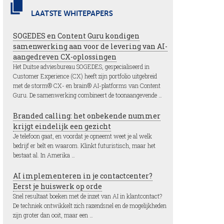
LAATSTE WHITEPAPERS
SOGEDES en Content Guru kondigen
samenwerking aan voor de levering van AI-
aangedreven CX-oplossingen
Het Duitse adviesbureau SOGEDES, gespecialiseerd in
Customer Experience (CX) heeft zijn portfolio uitgebreid
met de storm® CX- en brain® AI-platforms van Content
Guru. De samenwerking combineert de toonaangevende …
Branded calling: het onbekende nummer
krijgt eindelijk een gezicht
Je telefoon gaat, en voordat je opneemt weet je al welk
bedrijf er belt en waarom. Klinkt futuristisch, maar het
bestaat al. In Amerika …
AI implementeren in je contactcenter?
Eerst je huiswerk op orde
Snel resultaat boeken met de inzet van AI in klantcontact?
De techniek ontwikkelt zich razendsnel en de mogelijkheden
zijn groter dan ooit, maar een …