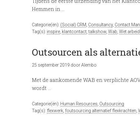
Tijdens de eerste uitzending van het Klantco
Hemmen in …
Categorie(ën):
(Social) CRM
,
Consultancy
,
Contact Ma
Tag(s):
inspire
,
klantcontact
,
talkshow
,
Wab
,
Wet arbeid
Outsourcen als alternati
25 september 2019
door
Alembo
Met de aankomende WAB en verplichte AOV 
wordt …
Categorie(ën):
Human Resources
,
Outsourcing
Tag(s):
flexwerk
,
foutsourcing alternatief flexkrachten
,