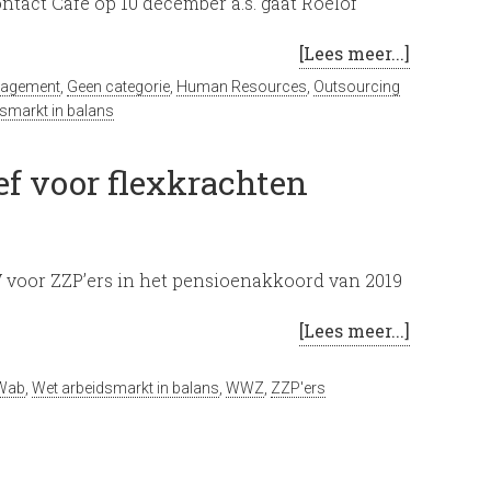
ntact Café op 10 december a.s. gaat Roelof
[Lees meer...]
nagement
,
Geen categorie
,
Human Resources
,
Outsourcing
smarkt in balans
ef voor flexkrachten
voor ZZP’ers in het pensioenakkoord van 2019
[Lees meer...]
Wab
,
Wet arbeidsmarkt in balans
,
WWZ
,
ZZP'ers