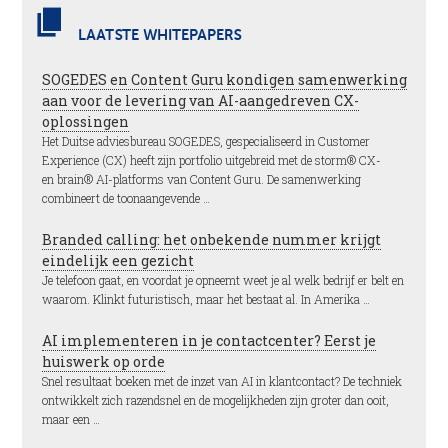
LAATSTE WHITEPAPERS
SOGEDES en Content Guru kondigen samenwerking
aan voor de levering van AI-aangedreven CX-
oplossingen
Het Duitse adviesbureau SOGEDES, gespecialiseerd in Customer
Experience (CX) heeft zijn portfolio uitgebreid met de storm® CX-
en brain® AI-platforms van Content Guru. De samenwerking
combineert de toonaangevende …
Branded calling: het onbekende nummer krijgt
eindelijk een gezicht
Je telefoon gaat, en voordat je opneemt weet je al welk bedrijf er belt en
waarom. Klinkt futuristisch, maar het bestaat al. In Amerika …
AI implementeren in je contactcenter? Eerst je
huiswerk op orde
Snel resultaat boeken met de inzet van AI in klantcontact? De techniek
ontwikkelt zich razendsnel en de mogelijkheden zijn groter dan ooit,
maar een …