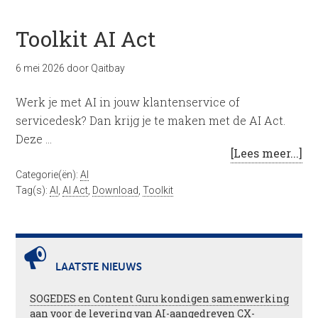
Toolkit AI Act
6 mei 2026
door
Qaitbay
Werk je met AI in jouw klantenservice of
servicedesk? Dan krijg je te maken met de AI Act.
Deze …
[Lees meer...]
Categorie(ën):
AI
Tag(s):
AI
,
AI Act
,
Download
,
Toolkit
LAATSTE NIEUWS
SOGEDES en Content Guru kondigen samenwerking
aan voor de levering van AI-aangedreven CX-