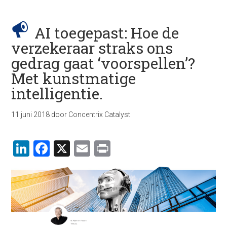
AI toegepast: Hoe de
verzekeraar straks ons
gedrag gaat ‘voorspellen’?
Met kunstmatige
intelligentie.
11 juni 2018
door
Concentrix Catalyst
LinkedIn
Facebook
X
Email
Print