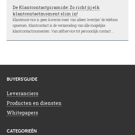
De Klantcontactpiramide: Zo richt jij elk
klantcontactmoment slim in!
Klantenservice is geen kwestie meer van alleen ‘eventjes’ de telefoon
opnemen. Klantcontact is de verzameling van álle mogelijke
klantcontactmomenten. Van zelfservice tot persoonlijk contact …
BUYERS’GUIDE
Leveranciers
Producten en diensten
Whitepapers
CATEGORIEËN