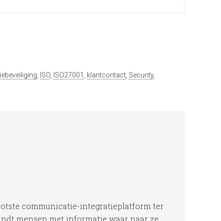
iebeveiliging
,
ISO
,
ISO27001
,
klantcontact
,
Security
,
ootste communicatie-integratieplatform ter
indt mensen met informatie waar naar ze...