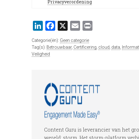
Privacyverordening
LinkedIn
Facebook
X
Email
Print
Categorie(ën):
Geen categorie
Tag(s):
Betrouwbaar
,
Certificering
,
cloud
,
data
,
Informat
Veiligheid
Content Guru is leverancier van het gr
wereld: storm. Het storm-platform verb