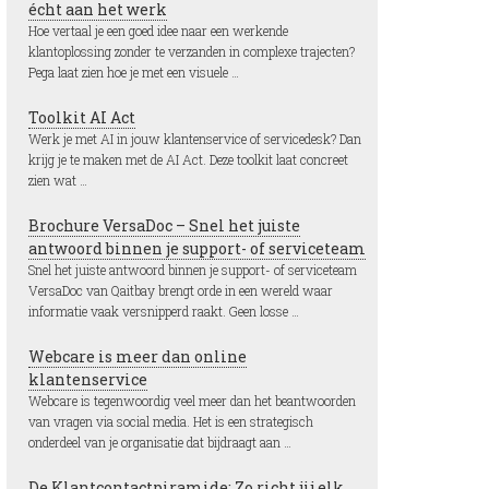
écht aan het werk
Hoe vertaal je een goed idee naar een werkende
klantoplossing zonder te verzanden in complexe trajecten?
Pega laat zien hoe je met een visuele …
Toolkit AI Act
Werk je met AI in jouw klantenservice of servicedesk? Dan
krijg je te maken met de AI Act. Deze toolkit laat concreet
zien wat …
Brochure VersaDoc – Snel het juiste
antwoord binnen je support- of serviceteam
Snel het juiste antwoord binnen je support- of serviceteam
VersaDoc van Qaitbay brengt orde in een wereld waar
informatie vaak versnipperd raakt. Geen losse …
Webcare is meer dan online
klantenservice
Webcare is tegenwoordig veel meer dan het beantwoorden
van vragen via social media. Het is een strategisch
onderdeel van je organisatie dat bijdraagt aan …
De Klantcontactpiramide: Zo richt jij elk