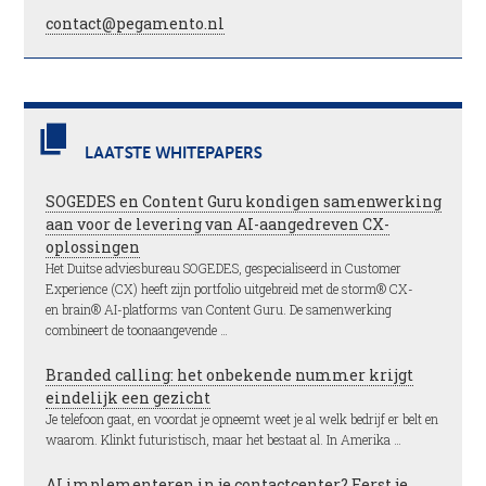
contact@pegamento.nl
LAATSTE WHITEPAPERS
SOGEDES en Content Guru kondigen samenwerking
aan voor de levering van AI-aangedreven CX-
oplossingen
Het Duitse adviesbureau SOGEDES, gespecialiseerd in Customer
Experience (CX) heeft zijn portfolio uitgebreid met de storm® CX-
en brain® AI-platforms van Content Guru. De samenwerking
combineert de toonaangevende …
Branded calling: het onbekende nummer krijgt
eindelijk een gezicht
Je telefoon gaat, en voordat je opneemt weet je al welk bedrijf er belt en
waarom. Klinkt futuristisch, maar het bestaat al. In Amerika …
AI implementeren in je contactcenter? Eerst je