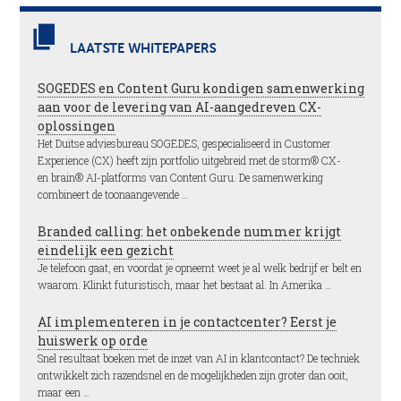
LAATSTE WHITEPAPERS
SOGEDES en Content Guru kondigen samenwerking
aan voor de levering van AI-aangedreven CX-
oplossingen
Het Duitse adviesbureau SOGEDES, gespecialiseerd in Customer
Experience (CX) heeft zijn portfolio uitgebreid met de storm® CX-
en brain® AI-platforms van Content Guru. De samenwerking
combineert de toonaangevende …
Branded calling: het onbekende nummer krijgt
eindelijk een gezicht
Je telefoon gaat, en voordat je opneemt weet je al welk bedrijf er belt en
waarom. Klinkt futuristisch, maar het bestaat al. In Amerika …
AI implementeren in je contactcenter? Eerst je
huiswerk op orde
Snel resultaat boeken met de inzet van AI in klantcontact? De techniek
ontwikkelt zich razendsnel en de mogelijkheden zijn groter dan ooit,
maar een …