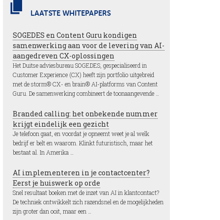
LAATSTE WHITEPAPERS
SOGEDES en Content Guru kondigen
samenwerking aan voor de levering van AI-
aangedreven CX-oplossingen
Het Duitse adviesbureau SOGEDES, gespecialiseerd in
Customer Experience (CX) heeft zijn portfolio uitgebreid
met de storm® CX- en brain® AI-platforms van Content
Guru. De samenwerking combineert de toonaangevende …
Branded calling: het onbekende nummer
krijgt eindelijk een gezicht
Je telefoon gaat, en voordat je opneemt weet je al welk
bedrijf er belt en waarom. Klinkt futuristisch, maar het
bestaat al. In Amerika …
AI implementeren in je contactcenter?
Eerst je huiswerk op orde
Snel resultaat boeken met de inzet van AI in klantcontact?
De techniek ontwikkelt zich razendsnel en de mogelijkheden
zijn groter dan ooit, maar een …