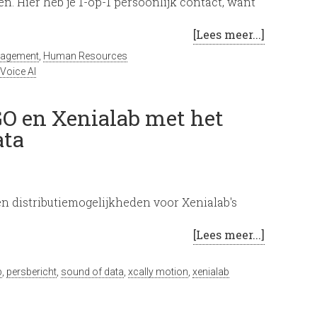
n. Hier heb je 1-op-1 persoonlijk contact, want
[Lees meer...]
nagement
,
Human Resources
Voice AI
O en Xenialab met het
ata
n distributiemogelijkheden voor Xenialab's
[Lees meer...]
p
,
persbericht
,
sound of data
,
xcally motion
,
xenialab