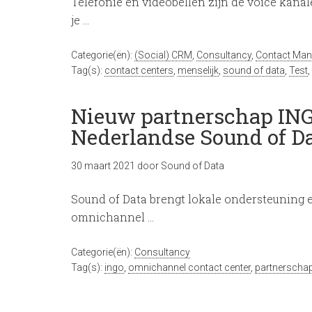
Telefonie en videobellen zijn de voice kanale
je …
Categorie(ën):
(Social) CRM
,
Consultancy
,
Contact Ma
Tag(s):
contact centers
,
menselijk
,
sound of data
,
Test
,
Nieuw partnerschap ING
Nederlandse Sound of D
30 maart 2021
door
Sound of Data
Sound of Data brengt lokale ondersteuning e
omnichannel …
Categorie(ën):
Consultancy
Tag(s):
ingo
,
omnichannel contact center
,
partnerscha