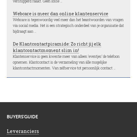
versnipperd raakt. Geen losse …
Webcare is meer dan online klantenservice
Webcare is tegenwoordig veel meer dan het beantwoorden van vragen
via social media. Het is een strategisch onderdeel van je organisatie dat
bijdraagt aan …
De Klantcontactpiramide: Zo richt jij elk
klantcontactmoment slim in!
Klantenservice is geen kwestie meer van alleen ‘eventjes’ de telefoon
opnemen. Klantcontact is de verzameling van álle mogelijke
klantcontactmomenten. Van zelfservice tot persoonlijk contact …
BUYERS’GUIDE
Leveranciers