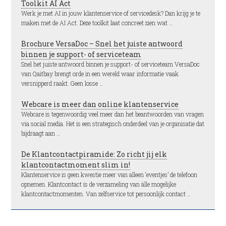
Toolkit AI Act
Werk je met AI in jouw klantenservice of servicedesk? Dan krijg je te
maken met de AI Act. Deze toolkit laat concreet zien wat …
Brochure VersaDoc – Snel het juiste antwoord
binnen je support- of serviceteam
Snel het juiste antwoord binnen je support- of serviceteam VersaDoc
van Qaitbay brengt orde in een wereld waar informatie vaak
versnipperd raakt. Geen losse …
Webcare is meer dan online klantenservice
Webcare is tegenwoordig veel meer dan het beantwoorden van vragen
via social media. Het is een strategisch onderdeel van je organisatie dat
bijdraagt aan …
De Klantcontactpiramide: Zo richt jij elk
klantcontactmoment slim in!
Klantenservice is geen kwestie meer van alleen ‘eventjes’ de telefoon
opnemen. Klantcontact is de verzameling van álle mogelijke
klantcontactmomenten. Van zelfservice tot persoonlijk contact …