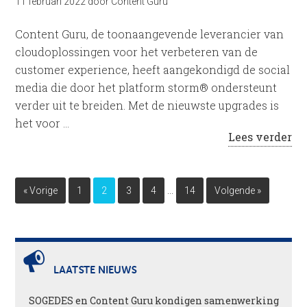
11 februari 2022
door
Content Guru
Content Guru, de toonaangevende leverancier van
cloudoplossingen voor het verbeteren van de
customer experience, heeft aangekondigd de social
media die door het platform storm® ondersteunt
verder uit te breiden. Met de nieuwste upgrades is
het voor …
Lees verder
…
« Vorige
1
2
3
4
14
Volgende »
LAATSTE NIEUWS
SOGEDES en Content Guru kondigen samenwerking