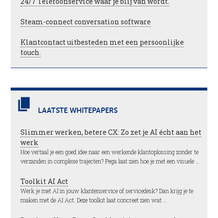
24/7 Telefoonservice waar je blij van wordt.
Steam-connect conversation software
Klantcontact uitbesteden met een persoonlijke
touch.
LAATSTE WHITEPAPERS
Slimmer werken, betere CX: Zo zet je AI écht aan het
werk
Hoe vertaal je een goed idee naar een werkende klantoplossing zonder te
verzanden in complexe trajecten? Pega laat zien hoe je met een visuele …
Toolkit AI Act
Werk je met AI in jouw klantenservice of servicedesk? Dan krijg je te
maken met de AI Act. Deze toolkit laat concreet zien wat …