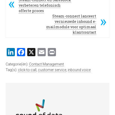
verbeteren telefonisch
offerte proces
Steam-connect lanceert
vernieuwde inbound e-
mailmodule voor optimaal
klantcontact
LinkedIn
Facebook
X
Email
Print
Categorie(ën):
Contact Management
Tag(s):
click-to-call
,
customer service
,
inbound voice