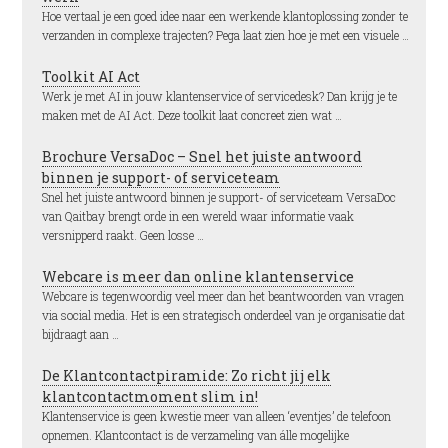
Hoe vertaal je een goed idee naar een werkende klantoplossing zonder te
verzanden in complexe trajecten? Pega laat zien hoe je met een visuele …
Toolkit AI Act
Werk je met AI in jouw klantenservice of servicedesk? Dan krijg je te
maken met de AI Act. Deze toolkit laat concreet zien wat …
Brochure VersaDoc – Snel het juiste antwoord
binnen je support- of serviceteam
Snel het juiste antwoord binnen je support- of serviceteam VersaDoc
van Qaitbay brengt orde in een wereld waar informatie vaak
versnipperd raakt. Geen losse …
Webcare is meer dan online klantenservice
Webcare is tegenwoordig veel meer dan het beantwoorden van vragen
via social media. Het is een strategisch onderdeel van je organisatie dat
bijdraagt aan …
De Klantcontactpiramide: Zo richt jij elk
klantcontactmoment slim in!
Klantenservice is geen kwestie meer van alleen ‘eventjes’ de telefoon
opnemen. Klantcontact is de verzameling van álle mogelijke