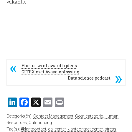
vakantie.
Florius wint award tijdens
GITEX met Avaya-oplossing
Data science podcast
LinkedIn
Facebook
X
Email
Print
Categorie(ën):
Contact Management
,
Geen categorie
,
Human
Resources
,
Outsourcing
Tag(s):
#klantcontact
,
callcenter
,
klantcontact center
,
stress
,